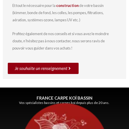
Et tout le nécessaire pour la
construction
de votre bassin
(kimmer, bonde de fond, les colles, les pompes, filtrations,
aération, systèmes ozone, lampes UV etc. )
Profitez également de nos conseils et si vous avez le moindre
doute, n’hésitez pas à nous contacter, nous serons ravis de
pouvoir vous guider dans vos achats !
Je souhaite un renseignement
FRANCE CARPE KOÏ BASSIN
Vos spécialistes bassins et carpes koï depuis plus de 20 ans.