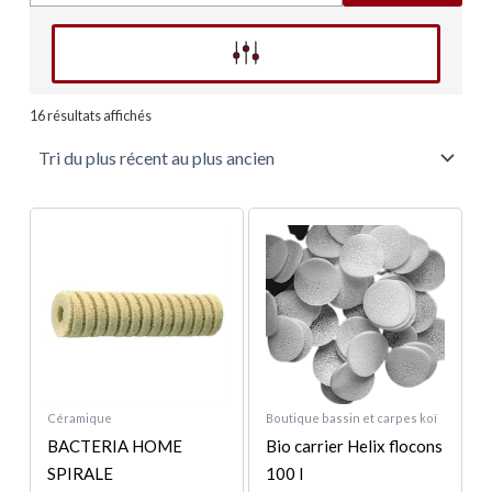
Affinez votre recherche
Trié
du
16 résultats affichés
plus
récent
au
plus
ancien
Céramique
Boutique bassin et carpes koï
BACTERIA HOME
Bio carrier Helix flocons
SPIRALE
100 l