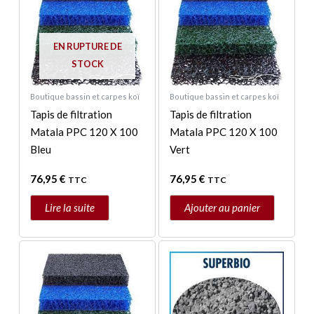
EN RUPTURE DE
STOCK
Boutique bassin et carpes koï
Boutique bassin et carpes koï
Tapis de filtration
Tapis de filtration
Matala PPC 120 X 100
Matala PPC 120 X 100
Bleu
Vert
76,95
€
76,95
€
TTC
TTC
Lire la suite
Ajouter au panier
Plage
Ce
de
produit
prix :
a
37,00 €
à
plusieurs
350,00 €