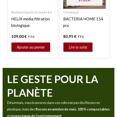
Boutique bassin et carpes koï
Céramique
HELIX média filtration
BACTERIA HOME 154
biologique
pcs
109,00
€
83,95
€
TTC
TTC
Ajouter au panier
Lire la suite
LE GESTE POUR LA
PLANÈTE
Désormais, vous trouverez dans vos colis non pas des flocons en
plastique, mais des
flocons en amidon de maïs
,
100 % compostables
et
respectueux de l’environnement
.