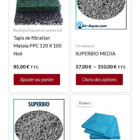
variations.
Les
options
peuvent
Boutique bassin et carpes koï
être
Tapis de filtration
choisies
Matala PPC 120 X 100
Céramique
sur
Noir
SUPERBIO MEDIA
la
page
85,00
€
37,00
€
–
350,00
€
TTC
TTC
du
Ajouter au panier
Choix des options
produit
Le
Le
prix
prix
Promo !
initial
actuel
était :
est :
39,50 €.
35,00 €.