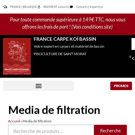
Aller
FRANCE | BELGIQUE
PAIEMENT sécurisé
Conseils | Expertise
au
contenu
Pour toute commande supérieure à 149€ TTC, nous vous
offrons les frais de port ! (Vois conditions site)
FRANCE CARPE KOÏ BASSIN
R
Votre expert en carpes et matériel de bassin
po
PISCICULTURE DE SAINT MORAT
C
PROMOS
Media de filtration
Accueil
»
Media de filtration
Recherche
Recherche
pour :