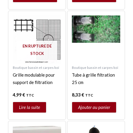
EN RUPTURE DE
STOCK
Boutique bassin et carpes koï
Boutique bassin et carpes koï
Grille modulable pour
Tube à grille filtration
support de filtration
25 cm
4,99
€
8,33
€
TTC
TTC
Lire la suite
Ajouter au panier
Plage
Plage
Ce
Ce
de
de
produit
produit