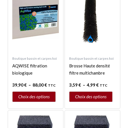
prix :
prix :
a
a
39,90 €
3,59 €
à
à
plusieurs
plusieurs
88,00 €
4,99 €
variations.
variations.
Les
Les
options
options
peuvent
peuvent
être
être
choisies
choisies
Boutique bassin et carpes koï
Boutique bassin et carpes koï
sur
sur
AQWISE filtration
Brosse Haute densité
la
la
biologique
filtre multichambre
page
page
39,90
€
–
88,00
€
3,59
€
–
4,99
€
du
du
TTC
TTC
produit
produit
Choix des options
Choix des options