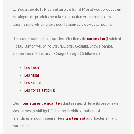
La
Boutique de la Pisciculture de Saint Morat
vous propose un
catalogue de produits pour la construction et l’entretien de vos
bassins naturels ainsi que pour le bien-être de vos carpes koï.
Retrouvez dans la boutique les sélections de
carpes koï
(Dainichi
Tosai, Kumonryu, Shiro Utsuri, Doitsu Goshiki, Showa, Sanke,
Jumbo Tosai, Kikokuryu, Chagoi Soragoi Ochiba etc.)
Les Tosai
Les Nisai
Les Sansai
Les Yonsai (et plus)
Des
nourritures de qualité
adaptées aux différents besoins de
vos carpes (Nishikigoi, Colombo, Probites, mais aussi les
friandises et nourrisseurs), leur
traitement
anti-bactérien, anti-
parasites…