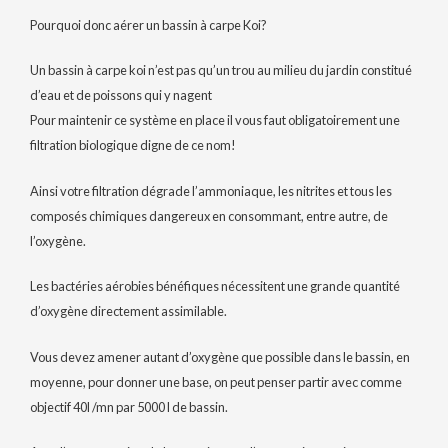
Pourquoi donc aérer un bassin à carpe Koi?
Un bassin à carpe koi n’est pas qu’un trou au milieu du jardin constitué
d’eau et de poissons qui y nagent
Pour maintenir ce système en place il vous faut obligatoirement une
filtration biologique digne de ce nom!
Ainsi votre filtration dégrade l’ammoniaque, les nitrites et tous les
composés chimiques dangereux en consommant, entre autre, de
l’oxygène.
Les bactéries aérobies bénéfiques nécessitent une grande quantité
d’oxygène directement assimilable.
Vous devez amener autant d’oxygène que possible dans le bassin, en
moyenne, pour donner une base, on peut penser partir avec comme
objectif 40l /mn par 5000 l de bassin.