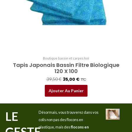
Boutique bassin et carpes koï
Tapis Japonais Bassin Filtre Biologique
120 X 100
39,50
€
35,00
€
TTC
Ajouter Au Panier
LE
Désormais, vous trouverez dans vos
colis non pas des flocons en
GESTE
plastique, mais des
flocons en