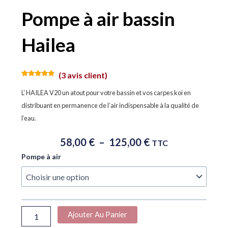
Pompe à air bassin
Hailea
(
3
avis client)
Noté
3
4.67
sur 5
L’ HAILEA V20 un atout pour votre bassin et vos carpes koi en
basé sur
notations
distribuant en permanence de l’air indispensable à la qualité de
client
l’eau.
Plage
58,00
€
–
125,00
€
TTC
De
quantité
Pompe à air
Prix :
de
58,00 €
Pompe
À
à
air
125,00 €
bassin
Ajouter Au Panier
Hailea