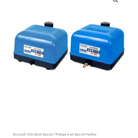
Accueil
/
Aération bassin
/ Pompe à air bassin Hailea