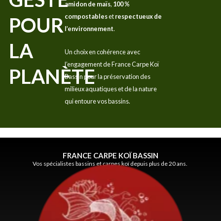
amidon de maïs
,
100 %
compostables
et
respectueux de
POUR
l’environnement
.
LA
Un choix en cohérence avec
l’engagement de France Carpe Koï
PLANÈTE
Bassin pour la préservation des
milieux aquatiques et de la nature
qui entoure vos bassins.
FRANCE CARPE KOÏ BASSIN
Vos spécialistes bassins et carpes koï depuis plus de 20 ans.