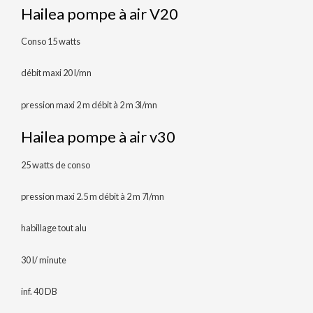
Hailea pompe à air V20
Conso 15 watts
débit maxi 20 l/mn
pression maxi 2 m débit à 2 m 3l/mn
Hailea pompe à air v30
25 watts de conso
pression maxi 2.5 m débit à 2 m 7l/mn
habillage tout alu
30 l/ minute
inf. 40 DB