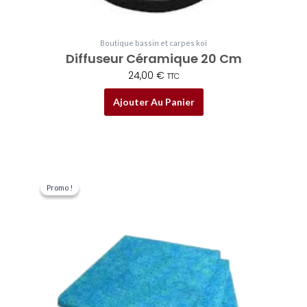
Boutique bassin et carpes koï
Diffuseur Céramique 20 Cm
24,00
€
TTC
Ajouter Au Panier
Le
Le
prix
prix
Promo !
Promo !
initial
actuel
était :
est :
39,50 €.
35,00 €.