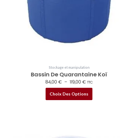
peuvent
être
choisies
sur
la
page
du
produit
Stockage et manipulation
Bassin De Quarantaine Koï
84,00
€
–
119,00
€
TTC
Choix Des Options