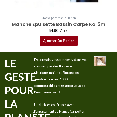
Stockage et manipulation
Manche Épuisette Bassin Carpe Koi 3m
64,90
€
TTC
Ajouter Au Panier
LE
Désormais, vous trouverez dans vos
colis non pas des flocons en
GESTE
plastique, mais des
flocons en
amidon de maïs
,
100 %
compostables
et
respectueux de
POUR
l’environnement
.
LA
Un choix en cohérence avec
l’engagement de France Carpe Koï