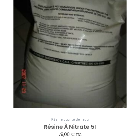
Résine qualité de l'eau
Résine À Nitrate 5l
79,00
€
TTC