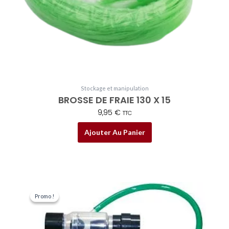
Stockage et manipulation
BROSSE DE FRAIE 130 X 15
9,95
€
TTC
Ajouter Au Panier
Le
Le
prix
prix
Promo !
Promo !
initial
actuel
était :
est :