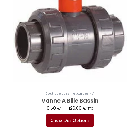
variations.
129,00 €
Les
options
peuvent
être
choisies
sur
la
page
du
produit
Boutique bassin et carpes koï
Vanne À Bille Bassin
8,50
€
–
129,00
€
TTC
Choix Des Options