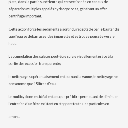
plate, dans la partie supérieure qui est sectionnée en canaux de
séparation multiples appelés hydrocyclones, générant un effet
centrifuge important.
Cette action force les sédiments à sortir du réceptacle par le bas tandis
que l’eau se débarrasse des impuretés et se trouve poussée vers le
haut.
L’accumulation des saletés peut-être suivie visuellement grâce à la
partie de réception transparente;
le nettoyage s’opérant aisément en tournant la vanne ;le nettoyage ne
consomme que 15 litres d’eau.
Le multicyclone est idéal en tant que pré filtre permettant de diminuer
l’entretien d’un filtre existant en stoppant toutes les particules en
amont.