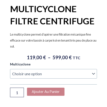
MULTICYCLONE
FILTRE CENTRIFUGE
Le multicyclone permet d’opérer une filtration mécanique fine
efficace sur votre bassin à carpe koi en tenant très peu de place au
sol.
Plage
119,00
€
–
599,00
€
TTC
De
quantité
Multicyclone
Prix :
de
119,00 €
MULTICYCLONE
À
FILTRE
CENTRIFUGE
599,00 €
Ajouter Au Panier