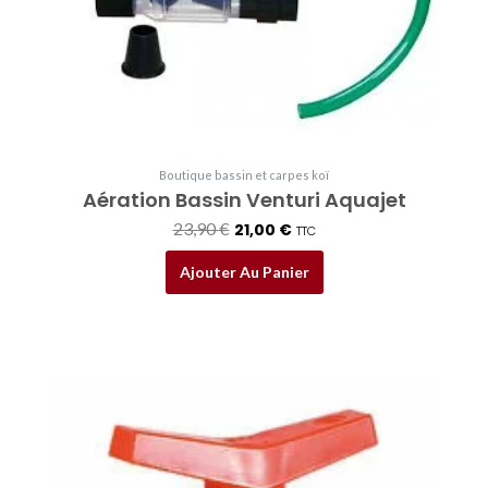
23,90 €.
21,00 €.
Boutique bassin et carpes koï
Aération Bassin Venturi Aquajet
23,90
€
21,00
€
TTC
Ajouter Au Panier
Plage
Ce
de
produit
prix :
a
8,50 €
plusieurs
à