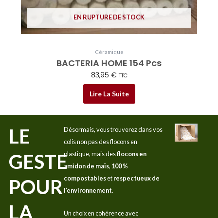
EN RUPTURE DE STOCK
Céramique
BACTERIA HOME 154 Pcs
83,95
€
TTC
Lire La Suite
LE
Désormais, vous trouverez dans vos
colis non pas des flocons en
GESTE
plastique, mais des
flocons en
amidon de maïs
,
100 %
compostables
et
respectueux de
POUR
l’environnement
.
LA
Un choix en cohérence avec