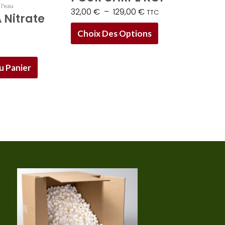
 l'eau
32,00
€
–
129,00
€
la
TTC
 Nitrate
page
Choix Des Options
du
produit
u Panier