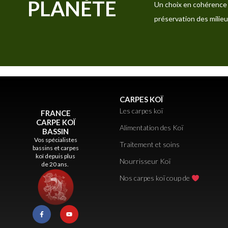
PLANÈTE
Un choix en cohérence 
préservation des milieu
CARPES KOÏ
Les carpes koï
FRANCE
CARPE KOÏ
Alimentation des Koï
BASSIN
Vos spécialistes
Traitement et soins
bassins et carpes
koï depuis plus
Nourrisseur Koï
de 20 ans.
Nos carpes koï coup de
F
Y
a
o
c
u
e
t