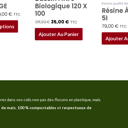
Résine qualité de
GE
Biologique 120 X
la
Résine À
100
9,00
€
TTC
page
5l
35,00
€
39,50
€
TTC
du
79,00
€
ptions
TTC
produit
Ajouter Au Panier
Ajouter A
rez dans vos colis non pas des flocons en plastique, mais
 de maïs
,
100 % compostables
et
respectueux de