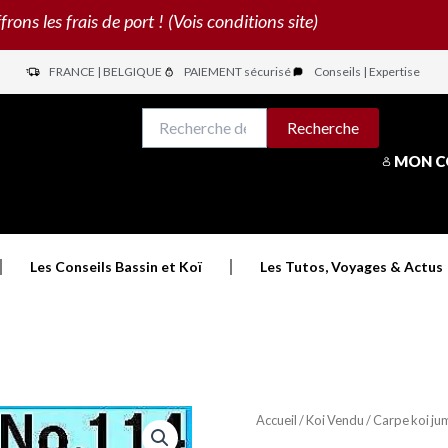
s les frais de port ! (Vois conditions site)
FRANCE | BELGIQUE
PAIEMENT sécurisé
Conseils | Expertise
N
Recherche
Recherche
pour :
MON 
Les Conseils Bassin et Koï
Les Tutos, Voyages & Actus
Accueil
/
Koi Vendu
/ Carpe koi ju