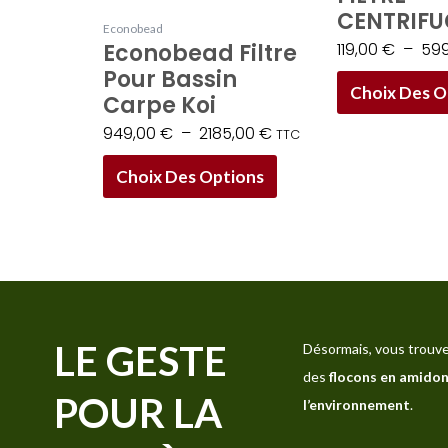
CENTRIFU
la
Econobead
119,00
€
–
59
Econobead Filtre
page
Pour Bassin
du
Choix Des O
Carpe Koi
produit
949,00
€
–
2185,00
€
TTC
Choix Des Options
LE GESTE
Désormais, vous trouve
des
flocons en amidon
POUR LA
l’environnement
.