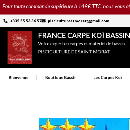
Aller
Pour toute commande supérieure à 149€ TTC, nous vous offron
au
contenu
+335 55 53 36 57
pisciculturestmorat@gmail.com
FRANCE CARPE KOÏ BASSI
Votre expert en carpes et matériel de bassin
PISCICULTURE DE SAINT MORAT
Bienvenue
Boutique Bassin
Les Carpes Koï