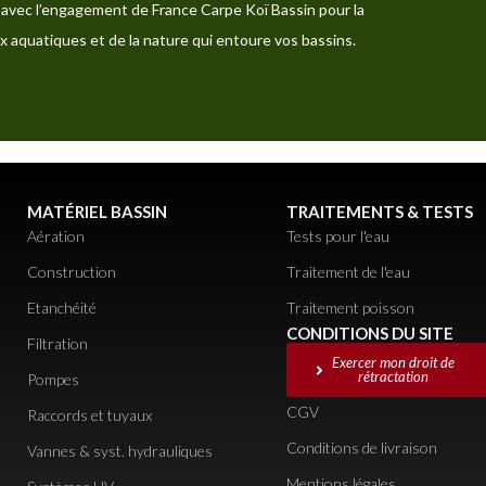
avec l’engagement de France Carpe Koï Bassin pour la
x aquatiques et de la nature qui entoure vos bassins.
MATÉRIEL BASSIN
TRAITEMENTS & TESTS
Aération
Tests pour l'eau
Construction
Traitement de l'eau
Etanchéité
Traitement poisson
CONDITIONS DU SITE
Filtration
Exercer mon droit de
rétractation
Pompes
CGV
Raccords et tuyaux
Conditions de livraison
Vannes & syst. hydrauliques
Mentions légales