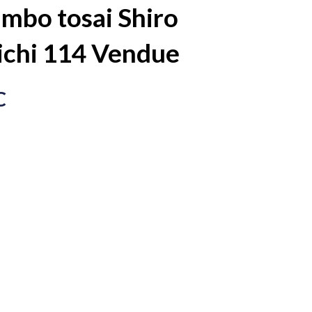
umbo tosai Shiro
ichi 114 Vendue
C