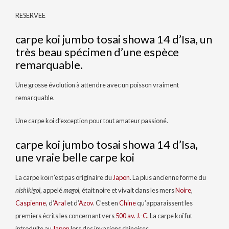
RESERVEE
carpe koi jumbo tosai showa 14 d’Isa, un
très beau spécimen d’une espèce
remarquable.
Une grosse évolution à attendre avec un poisson vraiment
remarquable.
Une carpe koi d’exception pour tout amateur passioné.
carpe koi jumbo tosai showa 14 d’Isa,
une vraie belle carpe koi
La carpe koï n’est pas originaire du
Japon
. La plus ancienne forme du
nishikigoi
, appelé
magoi
, était noire et vivait dans les mers
Noire
,
Caspienne
, d’
Aral
et d’
Azov
. C’est en
Chine
qu’apparaissent les
premiers écrits les concernant vers
500 av. J.-C.
La carpe koï fut
introduite au
Japon
lors des invasions chinoises.