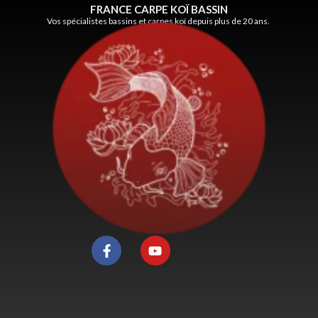
FRANCE CARPE KOÏ BASSIN
Vos spécialistes bassins et carpes koï depuis plus de 20 ans.
F
Y
a
o
c
u
e
t
b
u
o
b