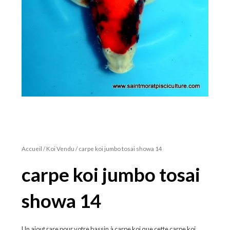
Accueil
/
Koi Vendu
/ carpe koi jumbo tosai showa 14
carpe koi jumbo tosai
showa 14
Un ajout rare pour votre bassin à carpe koi que cette carpe koi