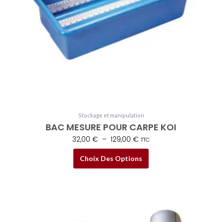
peuvent
être
choisies
sur
la
page
du
produit
Stockage et manipulation
BAC MESURE POUR CARPE KOI
32,00
€
–
129,00
€
TTC
Choix Des Options