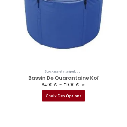
options
peuvent
être
choisies
sur
la
page
du
produit
Stockage et manipulation
Bassin De Quarantaine Koï
84,00
€
–
119,00
€
TTC
Choix Des Options