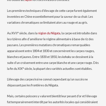
Les premières techniques d’élevage de cette carpe furent également
inventées en Chine essentiellement pour la saveur de sa chair. Les
variations chromatiques se limitaient alors au rouge et au gris.
e
Au
XVII
siècle, dans la
région du Niigata
, la carpe est introduite dans
les rizières afin d’améliorer le régime alimentaire à base de riz des
paysans. Les premières mutations chromatiques remarquables
apparaissent entre 1804 et 1830 et concernèrent les carpes rouges,
blanches et jaunes. Entre 1830 et 1850, les
kohaku
se dessinent à la
suite d’un croisement entre une carpe blanche et une carpe rouge. Dès
e
la fin du
XIX
siècle, la plupart des variétés actuelles sont établies.
L’élevage des carpes koï ne connut cependant qu’un succès ne
dépassant pas les frontières du Niigata.
Mais, certains poissons y valurent bientôt leur pesant d’or et l’élevage
fut temporairement interdit par les autorités locales qui considéraient