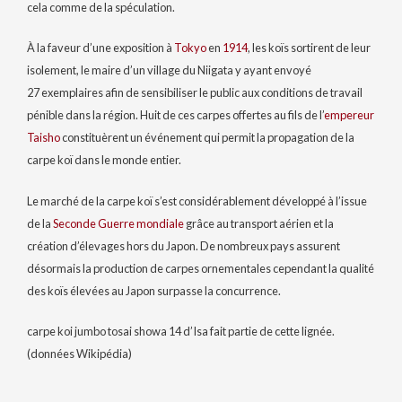
cela comme de la spéculation.
À la faveur d’une exposition à
Tokyo
en
1914
, les koïs sortirent de leur
isolement, le maire d’un village du Niigata y ayant envoyé
27 exemplaires
afin de sensibiliser le public aux conditions de travail
pénible dans la région. Huit de ces carpes offertes au fils de l’
empereur
Taisho
constituèrent un événement qui permit la propagation de la
carpe koï dans le monde entier.
Le marché de la carpe koï s’est considérablement développé à l’issue
de la
Seconde Guerre mondiale
grâce au transport aérien et la
création d’élevages hors du Japon. De nombreux pays assurent
désormais la production de carpes ornementales cependant la qualité
des koïs élevées au Japon surpasse la concurrence.
carpe koi jumbo tosai showa 14 d’Isa fait partie de cette lignée.
(données Wikipédia)