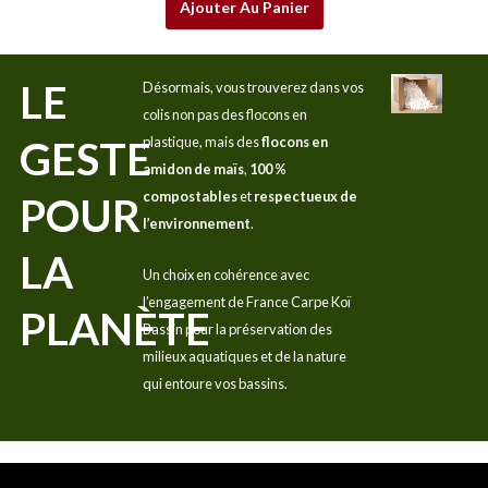
Ajouter Au Panier
LE
Désormais, vous trouverez dans vos
colis non pas des flocons en
GESTE
plastique, mais des
flocons en
amidon de maïs
,
100 %
compostables
et
respectueux de
POUR
l’environnement
.
LA
Un choix en cohérence avec
l’engagement de France Carpe Koï
PLANÈTE
Bassin pour la préservation des
milieux aquatiques et de la nature
qui entoure vos bassins.