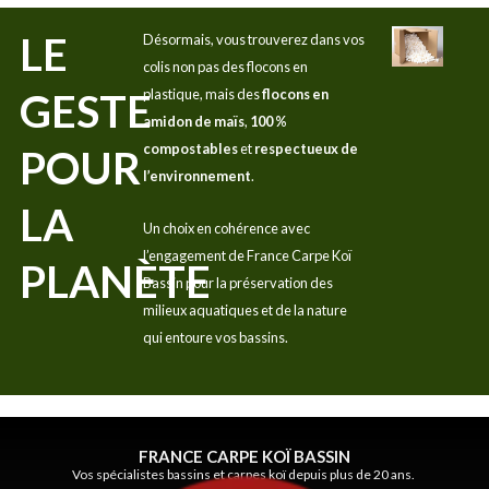
LE
Désormais, vous trouverez dans vos
colis non pas des flocons en
GESTE
plastique, mais des
flocons en
amidon de maïs
,
100 %
compostables
et
respectueux de
POUR
l’environnement
.
LA
Un choix en cohérence avec
l’engagement de France Carpe Koï
PLANÈTE
Bassin pour la préservation des
milieux aquatiques et de la nature
qui entoure vos bassins.
FRANCE CARPE KOÏ BASSIN
Vos spécialistes bassins et carpes koï depuis plus de 20 ans.