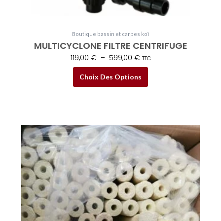
du
produit
Boutique bassin et carpes koï
MULTICYCLONE FILTRE CENTRIFUGE
119,00
€
–
599,00
€
TTC
Choix Des Options