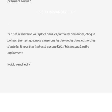
premiers servis !
PRÉ-COMMANDEZ ICI !*
.
* La pré-réservation vous place dans les premières demandes, chaque
poisson étant unique, nous classerons les demandes dans leurs ordres
d’arrivée. Si vous êtes intéressé par une Koï, n’hésitez pas à le dire
rapidement.
koiduvendredi7