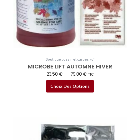
sur
la
page
du
produit
Boutique bassin et carpes koï
MICROBE LIFT AUTOMNE HIVER
23,50
€
–
79,00
€
TTC
Choix Des Options