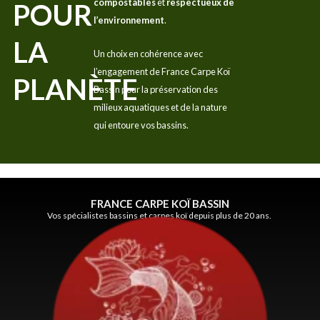
compostables
et
respectueux de
POUR
l’environnement
.
LA
Un choix en cohérence avec
l’engagement de France Carpe Koï
PLANÈTE
Bassin pour la préservation des
milieux aquatiques et de la nature
qui entoure vos bassins.
FRANCE CARPE KOÏ BASSIN
Vos spécialistes bassins et carpes koï depuis plus de 20 ans.