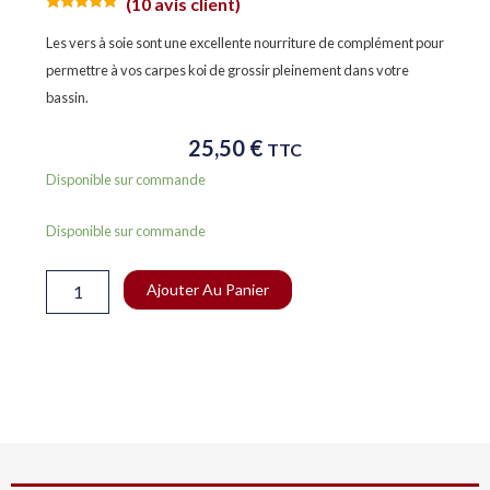
(
10
avis client)
Noté
10
5.00
sur 5
Les vers à soie sont une excellente nourriture de complément pour
basé sur
notations
permettre à vos carpes koi de grossir pleinement dans votre
client
bassin.
25,50
€
TTC
Disponible sur commande
quantité
Disponible sur commande
de
Hokida
Ajouter Au Panier
Cocons
vers
à
soie
5l
bassin
carpe
koi