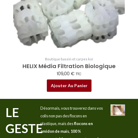
Boutique bassin et carpes koï
HELIX Média Filtration Biologique
109,00
€
TTC
Ajouter Au Panier
LE
Désormais, vous trouverez dans vos
colis non pas des flocons en
GESTE
plastique, mais des
flocons en
amidon de maïs
,
100 %