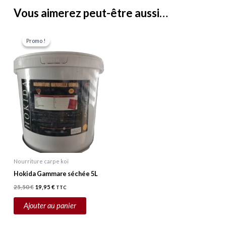
Vous aimerez peut-être aussi…
Le
Le
prix
prix
Promo !
Promo !
initial
actuel
était :
est :
25,50 €.
19,95 €.
Nourriture carpe koï
Hokida Gammare séchée 5L
25,50
€
19,95
€
TTC
Ajouter au panier