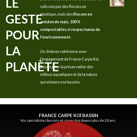
LE
colis non pas des flocons en
GESTE
plastique, mais des
flocons en
amidon de maïs
,
100 %
compostables
et
respectueux de
POUR
l’environnement
.
LA
Un choix en cohérence avec
l’engagement de France Carpe Koï
PLANÈTE
Bassin pour la préservation des
milieux aquatiques et de la nature
qui entoure vos bassins.
FRANCE CARPE KOÏ BASSIN
Vos spécialistes bassins et carpes koï depuis plus de 20 ans.