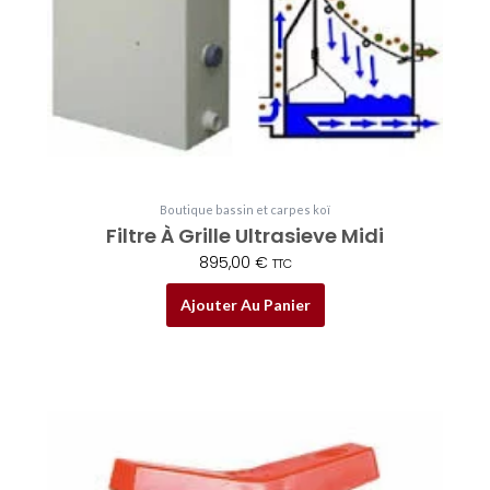
Boutique bassin et carpes koï
Filtre À Grille Ultrasieve Midi
895,00
€
TTC
Ajouter Au Panier
Plage
Ce
de
produit
prix :
a
8,50 €