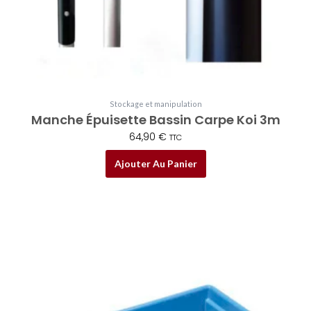
Stockage et manipulation
Manche Épuisette Bassin Carpe Koi 3m
64,90
€
TTC
Ajouter Au Panier
Plage
Ce
de
produit
prix :
a
32,00 €
plusieurs
à
variations.
129,00 €