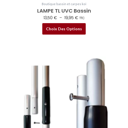
Boutique bassin et carpes koï
LAMPE TL UVC Bassin
13,50
€
–
19,95
€
TTC
Choix Des Options