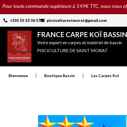
Aller
Pour toute commande supérieure à 149€ TTC, nous vous offron
au
contenu
+335 55 53 36 57
pisciculturestmorat@gmail.com
FRANCE CARPE KOÏ BASSI
Votre expert en carpes et matériel de bassin
PISCICULTURE DE SAINT MORAT
Bienvenue
Boutique Bassin
Les Carpes Koï