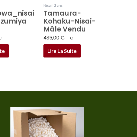
Nisai | 2 ans
owa_nisai
Tamaura-
Izumiya
Kohaku-Nisai-
Mâle Vendu
435,00
€
C
TTC
ite
Lire La Suite