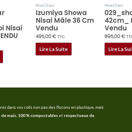
Nisai | 2 ans
Nisai | 2 ans
029_sh
ar
Izumiya Showa
42cm_ 
Nisai Mâle 36 Cm
Vendu
i Nisai
Vendu
VENDU
895,00
€
495,00
€
TT
TTC
Lire La Su
Lire La Suite
rez dans vos colis non pas des flocons en plastique, mais
 de maïs
,
100 % compostables
et
respectueux de