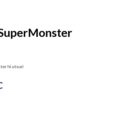
SuperMonster
er hi utsuri
C