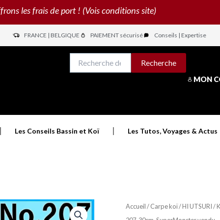
s les frais de port ! (Vois conditions site)
FRANCE | BELGIQUE
PAIEMENT sécurisé
Conseils | Expertise
N
Recherche
Recherche
pour :
MON 
Les Conseils Bassin et Koï
Les Tutos, Voyages & Actus
Accueil
/
Carpe koï
/
HI UTSURI / 