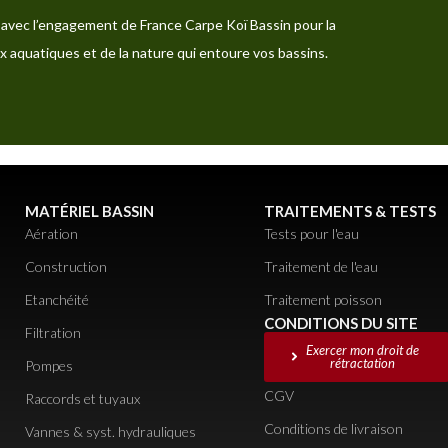
avec l’engagement de France Carpe Koï Bassin pour la
x aquatiques et de la nature qui entoure vos bassins.
MATÉRIEL BASSIN
TRAITEMENTS & TESTS
Aération
Tests pour l'eau
Construction
Traitement de l'eau
Etanchéité
Traitement poisson
CONDITIONS DU SITE
Filtration
Exercer mon droit de
rétractation
Pompes
CGV
Raccords et tuyaux
Conditions de livraison
Vannes & syst. hydrauliques