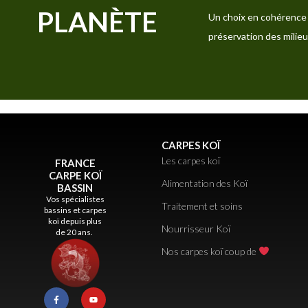
PLANÈTE
Un choix en cohérence 
préservation des milieu
CARPES KOÏ
Les carpes koï
FRANCE
CARPE KOÏ
Alimentation des Koï
BASSIN
Vos spécialistes
Traitement et soins
bassins et carpes
koï depuis plus
Nourrisseur Koï
de 20 ans.
Nos carpes koï coup de
F
Y
a
o
c
u