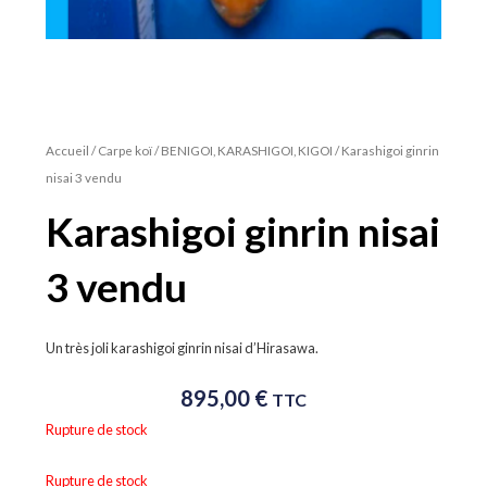
Accueil
/
Carpe koï
/
BENIGOI, KARASHIGOI, KIGOI
/ Karashigoi ginrin
nisai 3 vendu
Karashigoi ginrin nisai
3 vendu
Un très joli karashigoi ginrin nisai d’Hirasawa.
895,00
€
TTC
Rupture de stock
Rupture de stock