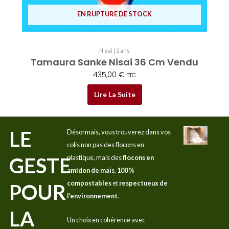
EN RUPTURE DE STOCK
Nisai | 2 ans
Tamaura Sanke Nisai 36 Cm Vendu
435,00
€
TTC
Lire La Suite
LE
Désormais, vous trouverez dans vos
colis non pas des flocons en
GESTE
plastique, mais des
flocons en
amidon de maïs
,
100 %
compostables
et
respectueux de
POUR
l’environnement
.
LA
Un choix en cohérence avec