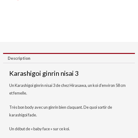
Description
Karashigoi ginrin nisai 3
Un Karashigoi ginrin nisai 3 de chez Hirasawa, un koi d’environ 58 cm
et femelle.
Très bon body avec un ginrin bien claquant. De quoi sortir de
karashigoi fade.
Un début de « baby face » sur ce koi.