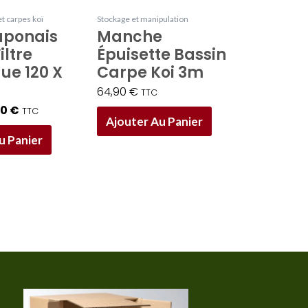
t carpes koï
Stockage et manipulation
aponais
Manche
iltre
Épuisette Bassin
ue 120 X
Carpe Koi 3m
64,90
€
TTC
00
€
TTC
Ajouter Au Panier
u Panier