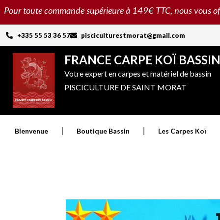
Aller
Pour toute commande supérieure à 149€ TTC, nous vous offron
au
contenu
+335 55 53 36 57
pisciculturestmorat@gmail.com
FRANCE CARPE KOÏ BASSI
Votre expert en carpes et matériel de bassin
PISCICULTURE DE SAINT MORAT
Bienvenue
Boutique Bassin
Les Carpes Koï