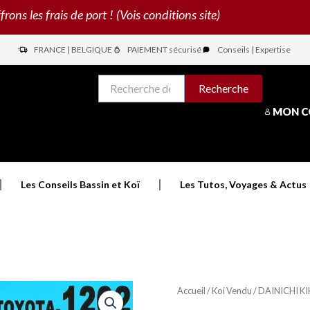
s les frais de port ! (Vois conditions site)
FRANCE | BELGIQUE
PAIEMENT sécurisé
Conseils | Expertise
N
Recherche
Recherche
pour :
MON 
Les Conseils Bassin et Koï
Les Tutos, Voyages & Actus
Accueil
/
Koi Vendu
/ DAINICHI K