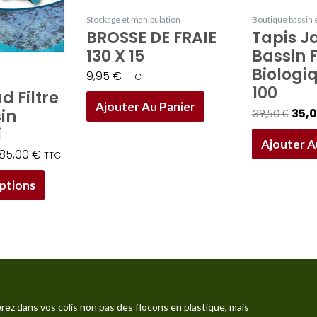
être
Stockage et manipulation
Boutique bassin e
BROSSE DE FRAIE
Tapis J
choisies
130 X 15
Bassin F
sur
Biologiq
9,95
€
la
TTC
100
 Filtre
page
Ajouter Au Panier
in
35,
39,50
€
du
i
produit
Ajouter A
185,00
€
TTC
ptions
rez dans vos colis non pas des flocons en plastique, mais