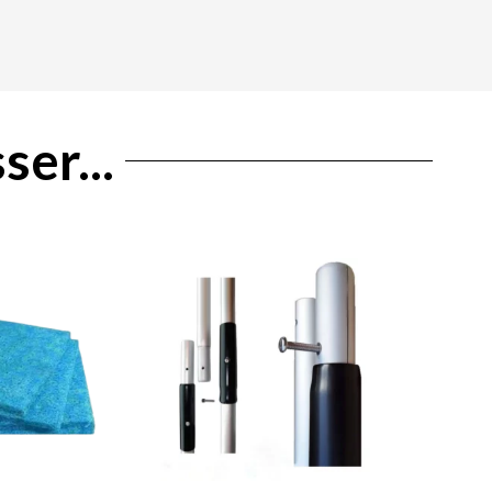
ser...
Le
prix
l
actuel
:
est :
0 €.
35,00 €.