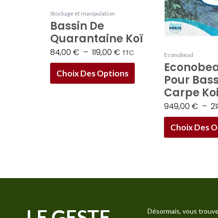
être
Stockage et manipulation
Bassin De
choisies
Quarantaine Koï
sur
84,00
€
–
119,00
€
la
TTC
Econobead
Econobead
page
Choix Des Options
Pour Bass
du
Carpe Ko
produit
949,00
€
–
2
Choix Des O
LE GESTE
Désormais, vous trouve