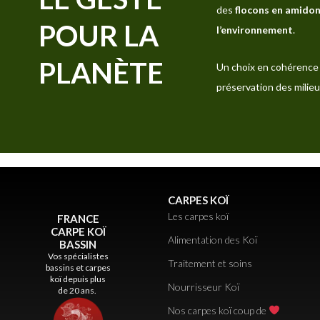
des
flocons en amidon
POUR LA
l’environnement
.
PLANÈTE
Un choix en cohérence 
préservation des milieu
CARPES KOÏ
Les carpes koï
FRANCE
CARPE KOÏ
Alimentation des Koï
BASSIN
Vos spécialistes
Traitement et soins
bassins et carpes
koï depuis plus
Nourrisseur Koï
de 20 ans.
Nos carpes koï coup de