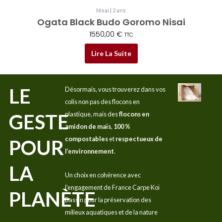
Nisai | 2 ans
Ogata Black Budo Goromo Nisai
1550,00
€
TTC
Lire La Suite
LE
Désormais, vous trouverez dans vos
colis non pas des flocons en
GESTE
plastique, mais des
flocons en
amidon de maïs
,
100 %
compostables
et
respectueux de
POUR
l’environnement
.
LA
Un choix en cohérence avec
l’engagement de France Carpe Koï
PLANÈTE
Bassin pour la préservation des
milieux aquatiques et de la nature