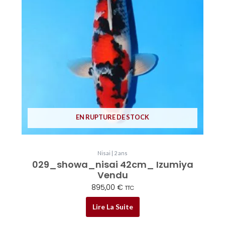
EN RUPTURE DE STOCK
Nisai | 2 ans
029_showa_nisai 42cm_ Izumiya
Vendu
895,00
€
TTC
Lire La Suite