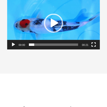
vidéo
00:00
00:21