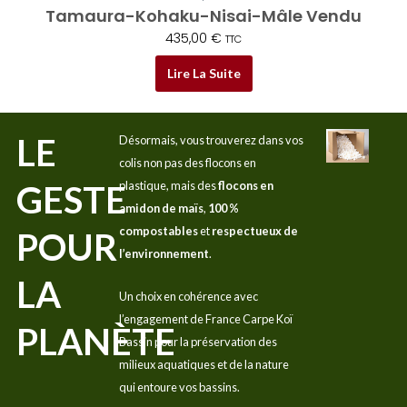
Tamaura-Kohaku-Nisai-Mâle Vendu
435,00
€
TTC
Lire La Suite
LE
Désormais, vous trouverez dans vos
colis non pas des flocons en
GESTE
plastique, mais des
flocons en
amidon de maïs
,
100 %
compostables
et
respectueux de
POUR
l’environnement
.
LA
Un choix en cohérence avec
l’engagement de France Carpe Koï
PLANÈTE
Bassin pour la préservation des
milieux aquatiques et de la nature
qui entoure vos bassins.