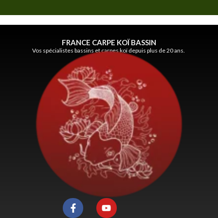
FRANCE CARPE KOÏ BASSIN
Vos spécialistes bassins et carpes koï depuis plus de 20 ans.
F
Y
a
o