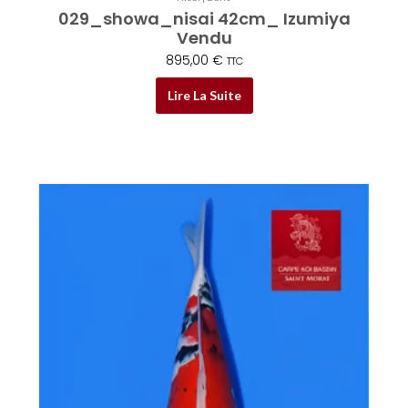
029_showa_nisai 42cm_ Izumiya
Vendu
895,00
€
TTC
Lire La Suite