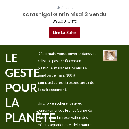
Nisai | 2 ans
Karashigoi Ginrin Nisai 3 Vendu
895,00
€
TTC
Lire La Suite
LE
Désormais, vous trouverez dans vos
colis non pas des flocons en
GESTE
plastique, mais des
flocons en
amidon de maïs
,
100 %
compostables
et
respectueux de
POUR
l’environnement
.
LA
Un choix en cohérence avec
l’engagement de France Carpe Koï
PLANÈTE
Bassin pour la préservation des
milieux aquatiques et de la nature