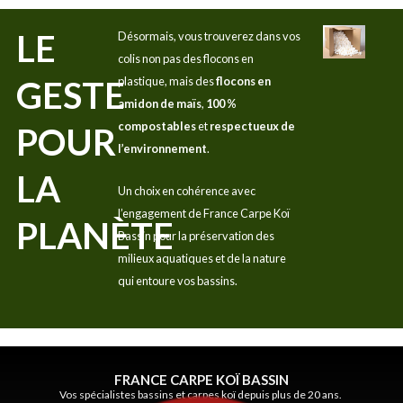
LE
Désormais, vous trouverez dans vos
colis non pas des flocons en
GESTE
plastique, mais des
flocons en
amidon de maïs
,
100 %
compostables
et
respectueux de
POUR
l’environnement
.
LA
Un choix en cohérence avec
l’engagement de France Carpe Koï
PLANÈTE
Bassin pour la préservation des
milieux aquatiques et de la nature
qui entoure vos bassins.
FRANCE CARPE KOÏ BASSIN
Vos spécialistes bassins et carpes koï depuis plus de 20 ans.