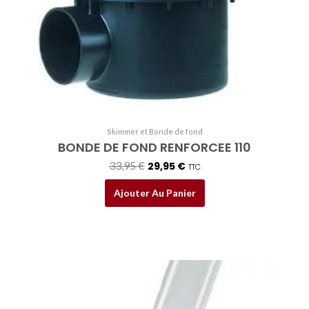
Skimmer et Bonde de fond
BONDE DE FOND RENFORCEE 110
33,95
€
29,95
€
TTC
Ajouter Au Panier
Plage
Ce
de
produit
prix :
a