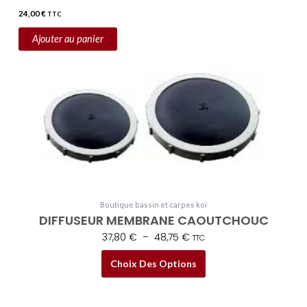
24,00
€
TTC
Ajouter au panier
Plage
Ce
de
produit
prix :
a
37,80 €
plusieurs
à
variations.
48,75 €
Les
options
peuvent
Boutique bassin et carpes koï
être
DIFFUSEUR MEMBRANE CAOUTCHOUC
choisies
37,80
€
–
48,75
€
TTC
sur
la
Choix Des Options
page
du