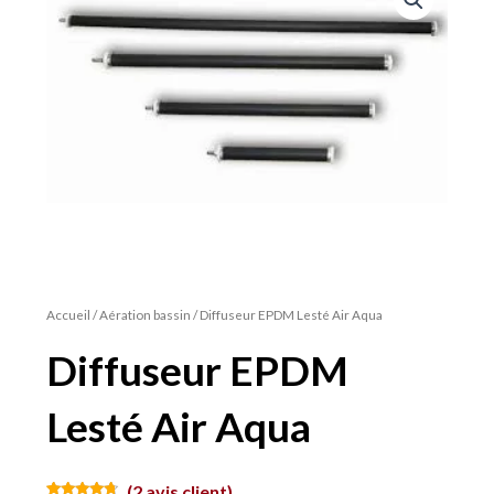
Accueil
/
Aération bassin
/ Diffuseur EPDM Lesté Air Aqua
Diffuseur EPDM
Lesté Air Aqua
(
2
avis client)