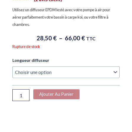
Noté
2
4.50
sur 5
Utilisez un diffuseur EPDM lesté avec votre pompe à air pour
basé sur
notations
aérer parfaitement votre bassin à carpe koi, ou votre filtre à
client
chambres.
Plage
28,50
€
–
66,00
€
TTC
De
Rupture de stock
Prix :
28,50 €
quantité
Longueur diffuseur
À
de
66,00 €
Diffuseur
EPDM
Lesté
Air
Ajouter Au Panier
Aqua