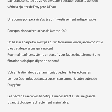
L’air étant constitué de 22% d’oxygène, l’aération consiste donc en
vérité à ajouter de l’oxygène à l’eau.
Une bonne pompe à air s’avère un investissement indispensable
Pourquoi donc aérer un bassin à carpe Koi?
Un bassin à carpe koi n’est pas qu’un trou au milieu du jardin constitué
d’eau et de poissons qui y nagent
Pour maintenir ce système en place il vous faut obligatoirement une
filtration biologique digne de ce nom!
Votre filtration dégrade l’ammoniaque, les nitrites et tous les
composés chimiques dangereux en consommant, entre autre, de
l’oxygène.
Les bactéries aérobies bénéfiques nécessitent aussi une grande
quantité d’oxygène directement assimilable.