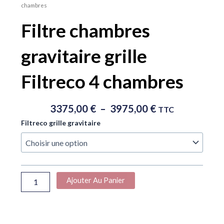
chambres
Filtre chambres
gravitaire grille
Filtreco 4 chambres
Plage
3375,00
€
–
3975,00
€
TTC
De
quantité
Filtreco grille gravitaire
Prix :
de
3375,00 €
Filtre
À
chambres
gravitaire
3975,00 €
grille
Ajouter Au Panier
Filtreco
4
chambres