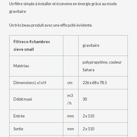
Un filtre simple à installer et économe en énergie grâce au mode
gravitaire
Un très beau produit avec une efficacité évidente.
Filtreco 4 chambres
gravitaire
sieve small
polypropylène, couleur
Matériau
Sahara
Dimensions L x l x H
cm
226 x 68 x 78.5
m3
Débit maxi
30
/ h
Entrée
mm
2 x 110
Sortie
mm
2 x 110