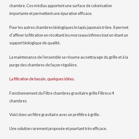
chambre. Ces médias apportent une surface de colonisation
importante et permettent une épuration efficace.
Pour les autres chambres biologiques le tapis japonais trône. Il permet
d’affiner la filtration en récoltant les morceaux infimes tout en étant un
support biologique de qualité.
La maintenance de l’ensemble se résume au nettoyage du grille et à la
purge des chambres de façon régulière.
La filtration de bassin, quelques idées.
Fonctionnement du Filtre chambres gravitaire grille Filtreco 4
chambres
Voici donc un filtre gravitaire avec un préfiltre à grille .
Une solution rarement proposée et pourtant très efficace.