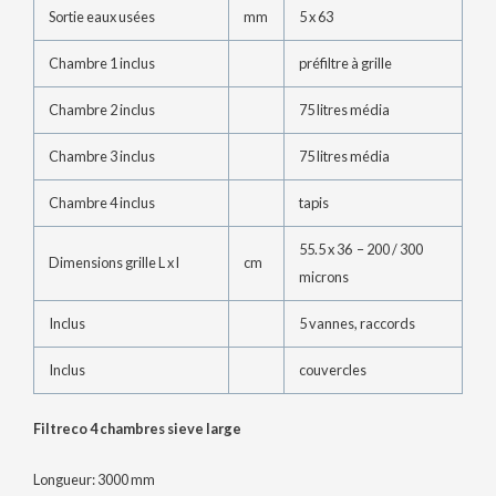
Sortie eaux usées
mm
5 x 63
Chambre 1 inclus
préfiltre à grille
Chambre 2 inclus
75 litres média
Chambre 3 inclus
75 litres média
Chambre 4 inclus
tapis
55.5 x 36 – 200 / 300
Dimensions grille L x l
cm
microns
Inclus
5 vannes, raccords
Inclus
couvercles
Filtreco 4 chambres sieve large
Longueur: 3000 mm