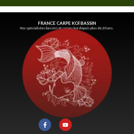
FRANCE CARPE KOÏ BASSIN
Vos spécialistes bassins et carpes koï depuis plus de 20 ans.
F
Y
a
o
c
u