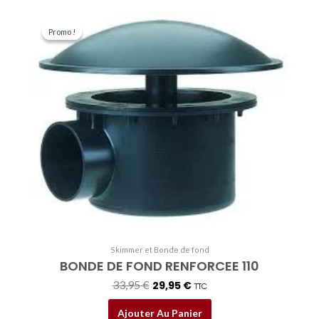
Le
Le
prix
prix
Promo !
Promo !
initial
actuel
était :
est :
33,95 €.
29,95 €.
Skimmer et Bonde de fond
BONDE DE FOND RENFORCEE 110
33,95
€
29,95
€
TTC
Ajouter Au Panier