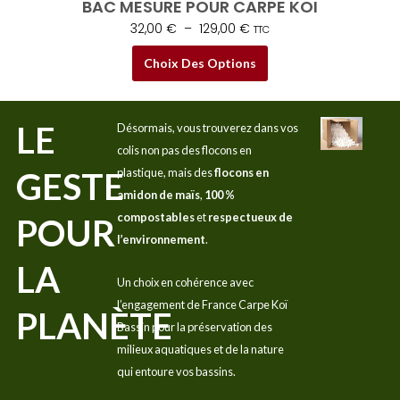
BAC MESURE POUR CARPE KOI
32,00
€
–
129,00
€
TTC
Choix Des Options
LE
Désormais, vous trouverez dans vos
colis non pas des flocons en
GESTE
plastique, mais des
flocons en
amidon de maïs
,
100 %
compostables
et
respectueux de
POUR
l’environnement
.
LA
Un choix en cohérence avec
l’engagement de France Carpe Koï
PLANÈTE
Bassin pour la préservation des
milieux aquatiques et de la nature
qui entoure vos bassins.