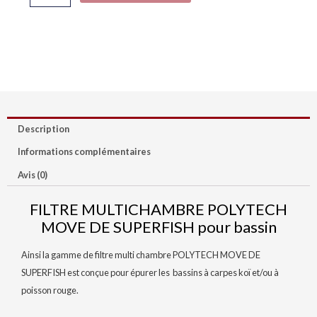
SUPERFISH
Description
Informations complémentaires
Avis (0)
FILTRE MULTICHAMBRE POLYTECH
MOVE DE SUPERFISH pour bassin
Ainsi la gamme de filtre multi chambre POLYTECH MOVE DE
SUPERFISH est conçue pour épurer les bassins à carpes koï et/ou à
poisson rouge.