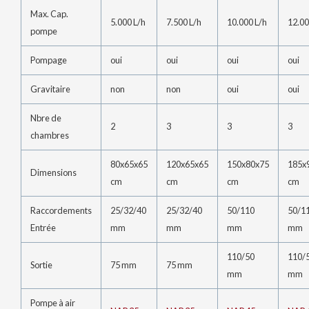
Max. Cap.
5.000 L/h
7.500 L/h
10.000 L/h
12.00
pompe
Pompage
oui
oui
oui
oui
Gravitaire
non
non
oui
oui
Nbre de
2
3
3
3
chambres
80x65x65
120x65x65
150x80x75
185x
Dimensions
cm
cm
cm
cm
Raccordements
25/32/40
25/32/40
50/110
50/1
Entrée
mm
mm
mm
mm
110/50
110/
Sortie
75 mm
75 mm
mm
mm
Pompe à air