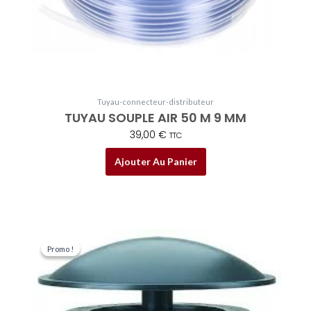
Tuyau-connecteur-distributeur
TUYAU SOUPLE AIR 50 M 9 MM
39,00
€
TTC
Ajouter Au Panier
Le
Le
prix
prix
Promo !
Promo !
initial
actuel
était :
est :
33,95 €.
29,95 €.