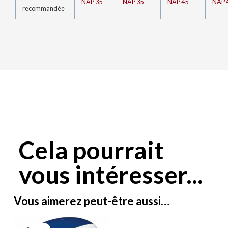
NAP 35
NAP 35
NAP 45
NAP 
recommandée
Cela pourrait
vous intéresser...
Vous aimerez peut-être aussi…
Plage
Ce
de