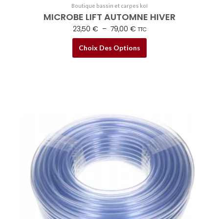
Boutique bassin et carpes koï
MICROBE LIFT AUTOMNE HIVER
23,50
€
–
79,00
€
TTC
Choix Des Options