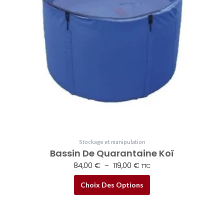
Les
options
peuvent
être
choisies
sur
la
page
du
produit
Stockage et manipulation
Bassin De Quarantaine Koï
84,00
€
–
119,00
€
TTC
Choix Des Options