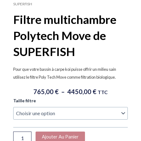
SUPERFISH
Filtre multichambre
Polytech Move de
SUPERFISH
Pour que votre bassin à carpe koi puisse offrir un milieu sain
utilisez le filtre Poly Tech Move comme filtration biologique.
Plage
765,00
€
–
4450,00
€
TTC
De
quantité
Taille filtre
Prix :
de
765,00 €
Filtre
À
multichambre
Polytech
4450,00 €
Move
Ajouter Au Panier
de