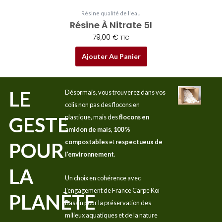
Résine qualité de l'eau
Résine À Nitrate 5l
79,00
€
TTC
Ajouter Au Panier
LE
Désormais, vous trouverez dans vos
colis non pas des flocons en
GESTE
plastique, mais des
flocons en
amidon de maïs
,
100 %
compostables
et
respectueux de
POUR
l’environnement
.
LA
Un choix en cohérence avec
l’engagement de France Carpe Koï
PLANÈTE
Bassin pour la préservation des
milieux aquatiques et de la nature