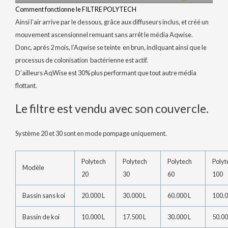
Comment fonctionne le FILTRE POLYTECH
Ainsi l’air arrive par le dessous, grâce aux diffuseurs inclus, et créé un
mouvement ascensionnel remuant sans arrêt le média Aqwise.
Donc, après 2 mois, l’Aqwise se teinte en brun, indiquant ainsi que le
processus de colonisation bactérienne est actif.
D’ailleurs AqWise est 30% plus performant que tout autre média
flottant.
Le filtre est vendu avec son couvercle.
Système 20 et 30 sont en mode pompage uniquement.
Polytech
Polytech
Polytech
Polyt
Modèle
20
30
60
100
Bassin sans koi
20.000 L
30.000 L
60.000 L
100.0
Bassin de koi
10.000 L
17.500 L
30.000 L
50.00