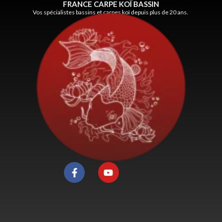
FRANCE CARPE KOÏ BASSIN
Vos spécialistes bassins et carpes koï depuis plus de 20 ans.
F
Y
a
o
c
u
e
t
b
u
o
b