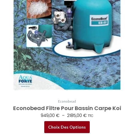
choisies
sur
la
page
du
produit
Econobead
Econobead Filtre Pour Bassin Carpe Koi
949,00
€
–
2185,00
€
TTC
Choix Des Options