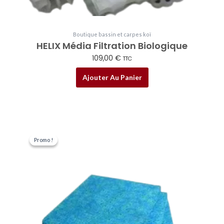
Boutique bassin et carpes koï
HELIX Média Filtration Biologique
109,00
€
TTC
Ajouter Au Panier
Le
Le
prix
prix
Promo !
Promo !
initial
actuel
était :
est :
39,50 €.
35,00 €.