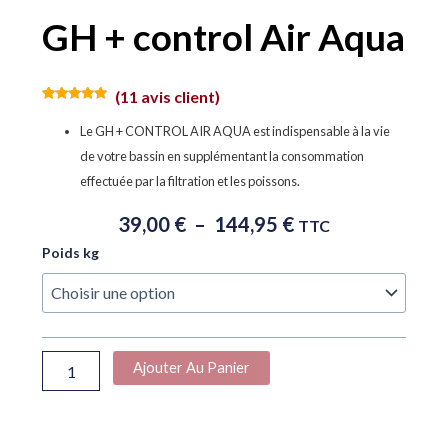
GH + control Air Aqua
(
11
avis client)
Noté
11
5.00
sur 5
Le GH + CONTROL AIR AQUA est indispensable à la vie
basé sur
notations
de votre bassin en supplémentant la consommation
client
effectuée par la filtration et les poissons.
Plage
39,00
€
–
144,95
€
TTC
De
quantité
Poids kg
Prix :
de
39,00 €
GH
À
+
control
144,95 €
Air
Ajouter Au Panier
Aqua