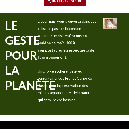
Ajouter Au Panier
LE
Désormais, vous trouverez dans vos
colis non pas des flocons en
GESTE
plastique, mais des
flocons en
amidon de maïs
,
100 %
compostables
et
respectueux de
POUR
l’environnement
.
LA
Un choix en cohérence avec
l’engagement de France Carpe Koï
PLANÈTE
Bassin pour la préservation des
milieux aquatiques et de la nature
qui entoure vos bassins.