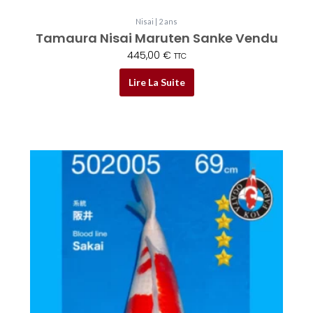
Nisai | 2 ans
Tamaura Nisai Maruten Sanke Vendu
445,00
€
TTC
Lire La Suite