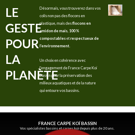
LE
Désormais, vous trouverez dans vos
colis non pas des flocons en
GESTE
plastique, mais des
flocons en
amidon de maïs
,
100 %
compostables
et
respectueux de
POUR
l’environnement
.
LA
Un choix en cohérence avec
l’engagement de France Carpe Koï
PLANÈTE
Bassin pour la préservation des
milieux aquatiques et de la nature
qui entoure vos bassins.
FRANCE CARPE KOÏ BASSIN
Vos spécialistes bassins et carpes koï depuis plus de 20 ans.