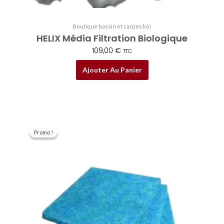
Boutique bassin et carpes koï
HELIX Média Filtration Biologique
109,00
€
TTC
Ajouter Au Panier
Le
Le
prix
prix
Promo !
Promo !
initial
actuel
était :
est :
39,50 €.
35,00 €.