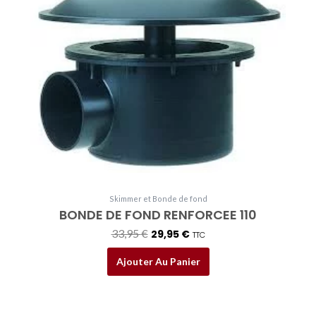
était :
est :
33,95 €.
29,95 €.
Skimmer et Bonde de fond
BONDE DE FOND RENFORCEE 110
33,95
€
29,95
€
TTC
Ajouter Au Panier