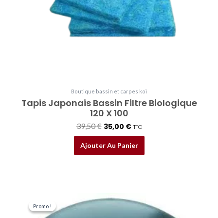
Boutique bassin et carpes koï
Tapis Japonais Bassin Filtre Biologique
120 X 100
39,50
€
35,00
€
TTC
Ajouter Au Panier
Le
Le
prix
prix
Promo !
Promo !
initial
actuel