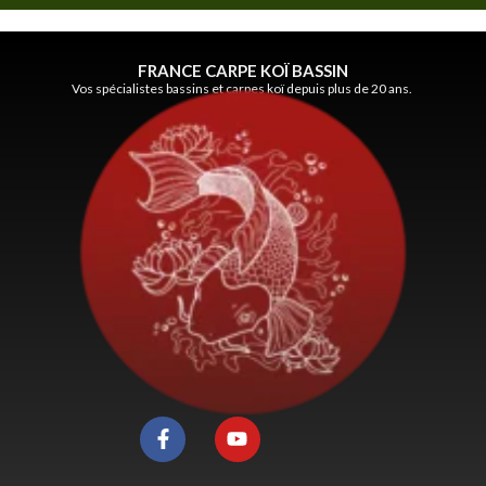
FRANCE CARPE KOÏ BASSIN
Vos spécialistes bassins et carpes koï depuis plus de 20 ans.
F
Y
a
o
c
u