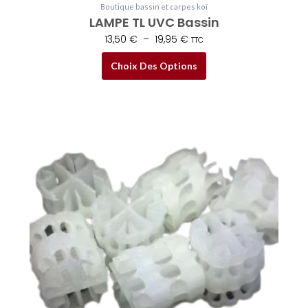
Boutique bassin et carpes koï
LAMPE TL UVC Bassin
13,50
€
–
19,95
€
TTC
Choix Des Options