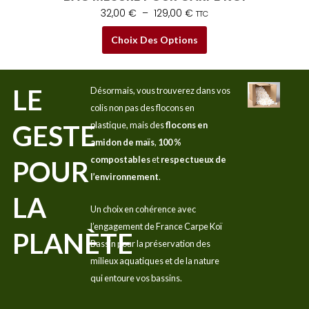
32,00
€
–
129,00
€
TTC
Choix Des Options
LE
Désormais, vous trouverez dans vos
colis non pas des flocons en
GESTE
plastique, mais des
flocons en
amidon de maïs
,
100 %
compostables
et
respectueux de
POUR
l’environnement
.
LA
Un choix en cohérence avec
l’engagement de France Carpe Koï
PLANÈTE
Bassin pour la préservation des
milieux aquatiques et de la nature
qui entoure vos bassins.