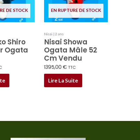
RE DE STOCK
EN RUPTURE DE STOCK
Nisai | 2 ans
o Shiro
Nisai Showa
ar Ogata
Ogata Mâle 52
Cm Vendu
1395,00
€
C
TTC
ite
Lire La Suite