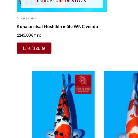
EN RUPTURE DE STOCK
Nisai | 2 ans
Kohaku nisai Hoshikin mâle WNC vendu
1145,00
€
TTC
Lire la suite