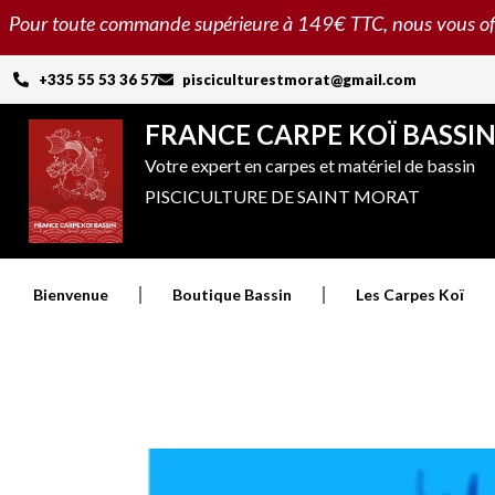
Aller
Pour toute commande supérieure à 149€ TTC, nous vous offron
au
contenu
+335 55 53 36 57
pisciculturestmorat@gmail.com
FRANCE CARPE KOÏ BASSI
Votre expert en carpes et matériel de bassin
PISCICULTURE DE SAINT MORAT
Bienvenue
Boutique Bassin
Les Carpes Koï