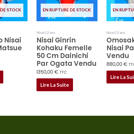
 DE STOCK
EN RUPTURE DE STOCK
EN RUPTU
Nisai | 2 ans
Nisai | 2 ans
 Nisai
Nisai Ginrin
Omosak
Matsue
Kohaku Femelle
Nisai P
50 Cm Dainichi
Vendu
Par Ogata Vendu
880,00
€
TT
1350,00
€
TTC
Lire La Su
Lire La Suite