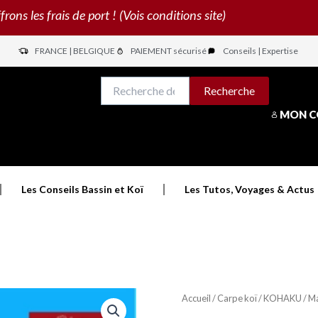
s les frais de port ! (Vois conditions site)
FRANCE | BELGIQUE
PAIEMENT sécurisé
Conseils | Expertise
N
Recherche
Recherche
pour :
MON 
Les Conseils Bassin et Koï
Les Tutos, Voyages & Actus
Accueil
/
Carpe koï
/
KOHAKU
/ M