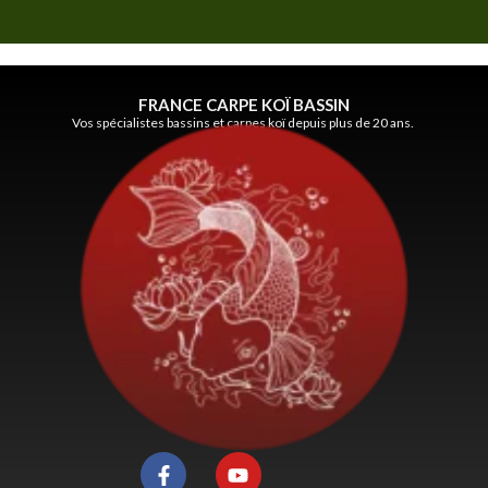
FRANCE CARPE KOÏ BASSIN
Vos spécialistes bassins et carpes koï depuis plus de 20 ans.
F
Y
a
o