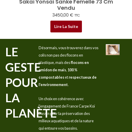
Sakai Yonsai Sanke Femelle 73 Cm
Vendu
3450,00
€
TTC
Lire La Suite
LE
Désormais, vous trouverez dans vos
colis non pas des flocons en
GESTE
plastique, mais des
flocons en
amidon de maïs
,
100 %
compostables
et
respectueux de
POUR
l’environnement
.
LA
Un choix en cohérence avec
l’engagement de France Carpe Koï
PLANÈTE
Bassin pour la préservation des
milieux aquatiques et de la nature
qui entoure vos bassins.