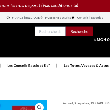
s les frais de port ! (Vois conditions site)
FRANCE | BELGIQUE
PAIEMENT sécurisé
Conseils | Expertise
N
Recherche
Recherche
pour :
MON 
Les Conseils Bassin et Koï
Les Tutos, Voyages & Actus
Accueil
/
Carpe koï
/
KOHAKU
/ M