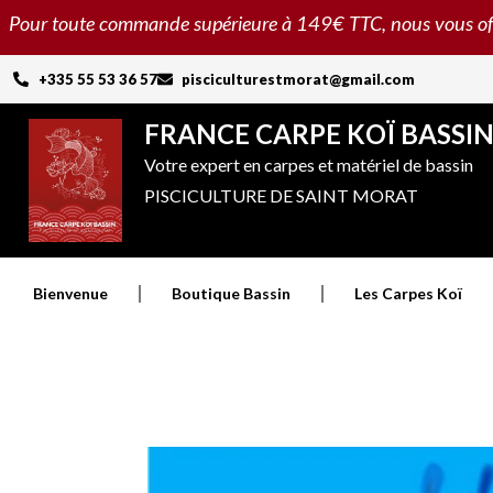
Aller
Pour toute commande supérieure à 149€ TTC, nous vous offron
au
contenu
+335 55 53 36 57
pisciculturestmorat@gmail.com
FRANCE CARPE KOÏ BASSI
Votre expert en carpes et matériel de bassin
PISCICULTURE DE SAINT MORAT
Bienvenue
Boutique Bassin
Les Carpes Koï