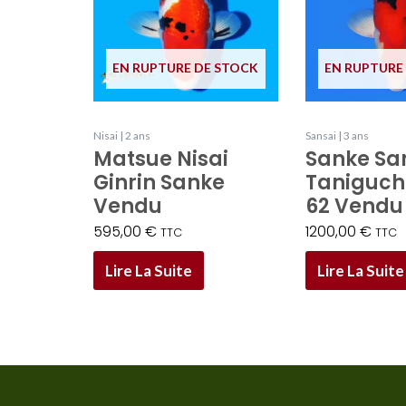
EN RUPTURE DE STOCK
EN RUPTURE
Nisai | 2 ans
Sansai | 3 ans
Matsue Nisai
Sanke Sa
Ginrin Sanke
Taniguch
Vendu
62 Vend
595,00
€
1200,00
€
TTC
TTC
Lire La Suite
Lire La Suite