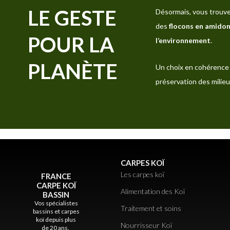
LE GESTE
Désormais, vous trouve
des
flocons en amidon
POUR LA
l’environnement
.
PLANÈTE
Un choix en cohérence 
préservation des milieu
CARPES KOÏ
Les carpes koï
FRANCE
CARPE KOÏ
Alimentation des Koï
BASSIN
Vos spécialistes
Traitement et soins
bassins et carpes
koï depuis plus
Nourrisseur Koï
de 20 ans.