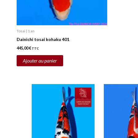
Tosai | 1 an
Dainichi tosai kohaku 401
445,00
€
TTC
Ajouter au panier