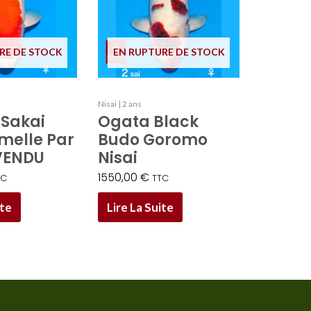
RE DE STOCK
EN RUPTURE DE STOCK
Nisai | 2 ans
Sakai
Ogata Black
emelle Par
Budo Goromo
VENDU
Nisai
1550,00
€
TC
TTC
ite
Lire La Suite