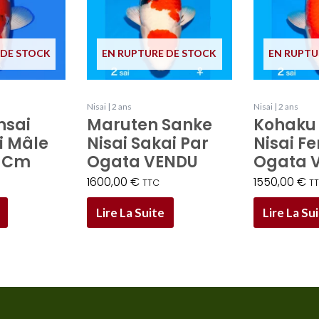
 DE STOCK
EN RUPTURE DE STOCK
EN RUPTU
Nisai | 2 ans
Nisai | 2 ans
nsai
Maruten Sanke
Kohaku 
i Mâle
Nisai Sakai Par
Nisai F
u Cm
Ogata VENDU
Ogata 
1600,00
€
1550,00
€
TTC
T
Lire La Suite
Lire La Su