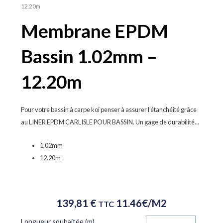
12.20m
Membrane EPDM
Bassin 1.02mm –
12.20m
Pour votre bassin à carpe koï penser à assurer l’étanchéité grâce
au LINER EPDM CARLISLE POUR BASSIN. Un gage de durabilité…
1,02mm
12.20m
139,81
€
11.46€/m2
TTC
quantité
Longueur souhaitée (m)