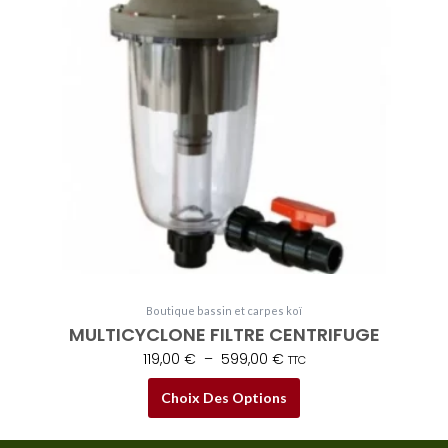
à
variations.
599,00 €
Les
options
peuvent
être
choisies
sur
la
page
du
produit
Boutique bassin et carpes koï
MULTICYCLONE FILTRE CENTRIFUGE
119,00
€
–
599,00
€
TTC
Choix Des Options