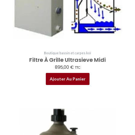
Boutique bassin et carpes koï
Filtre À Grille Ultrasieve Midi
895,00
€
TTC
Ajouter Au Panier
Plage
Ce
de
produit
prix :
a
119,00 €
plusieurs