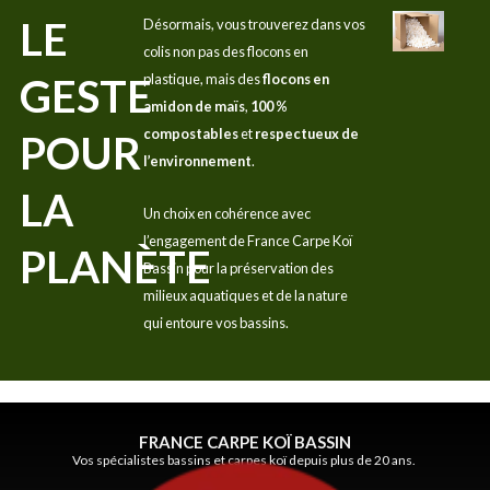
LE
Désormais, vous trouverez dans vos
colis non pas des flocons en
GESTE
plastique, mais des
flocons en
amidon de maïs
,
100 %
compostables
et
respectueux de
POUR
l’environnement
.
LA
Un choix en cohérence avec
l’engagement de France Carpe Koï
PLANÈTE
Bassin pour la préservation des
milieux aquatiques et de la nature
qui entoure vos bassins.
FRANCE CARPE KOÏ BASSIN
Vos spécialistes bassins et carpes koï depuis plus de 20 ans.