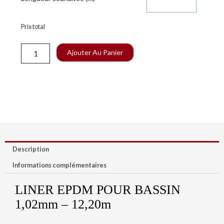
de
Membrane
EPDM
Prix total
Bassin
1.02mm
Ajouter Au Panier
-
12.20m
Description
Informations complémentaires
LINER EPDM POUR BASSIN
1,02mm – 12,20m