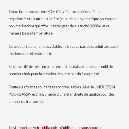
Donc, la membrane en EPDM (éthylène-propylènediène-
terpolymère) est un élastomère (caoutchouc synthétique obtenu par
polymérisation) qui offre une très grande élasticité (400%), et ce
même à basse température.
Ce produit totalement recyclable, ne dégage pas de produit toxique à
l’incinération et reste inerte .
Sa simplicité de mise en place en fait tout naturellement un outil de
premier choix pour la création de votre bassin à carpe koï.
Toutes les formes souhaitées sont réalisables. Ainsi le LINER EPDM
POUR BASSIN est l’assurance d’une étanchéité de qualité pour des
années de tranquillité.
Il est important voire obligatoire d’utiliser une sous-couche