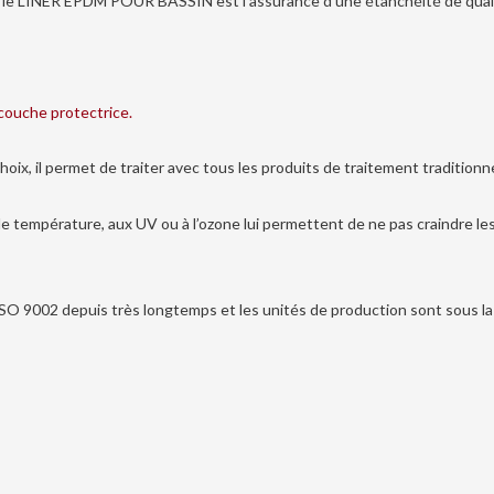
si le LINER EPDM POUR BASSIN est l’assurance d’une étanchéité de qualit
-couche protectrice.
x, il permet de traiter avec tous les produits de traitement traditionne
 de température, aux UV ou à l’ozone lui permettent de ne pas craindre le
SO 9002 depuis très longtemps et les unités de production sont sous la c