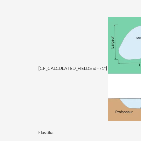
[CP_CALCULATED_FIELDS id= »1″]
Elastika