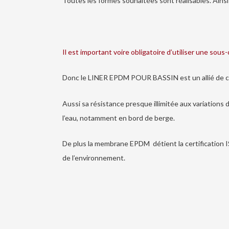
Toutes les formes souhaitées sont réalisables. Ain
Il est important voire obligatoire d’utiliser une sous
Donc le LINER EPDM POUR BASSIN est un allié de choi
Aussi sa résistance presque illimitée aux variations
l’eau, notamment en bord de berge.
De plus la membrane EPDM détient la certification I
de l’environnement.