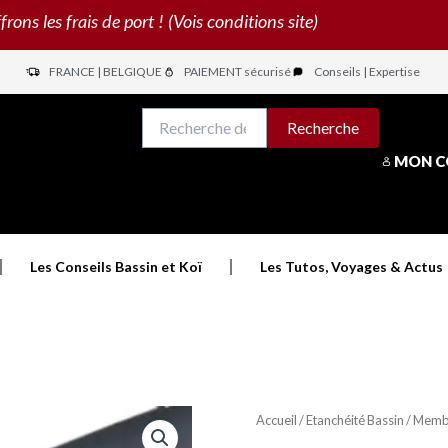
s les frais de port ! (Vois conditions site)
FRANCE | BELGIQUE
PAIEMENT sécurisé
Conseils | Expertise
N
Recherche
Recherche
pour :
MON 
Les Conseils Bassin et Koï
Les Tutos, Voyages & Actus
Accueil
/
Etanchéité Bassin
/ Memb