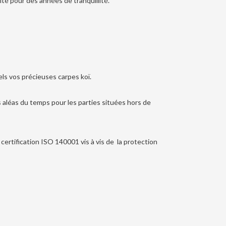
é pour des années de tranquillité.
ls vos précieuses carpes koï.
s aléas du temps pour les parties situées hors de
ertification ISO 140001 vis à vis de la protection