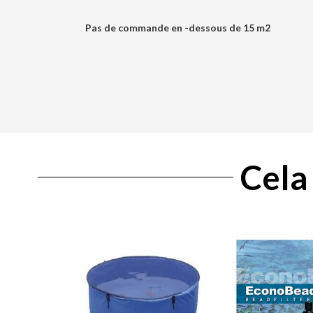
Pas de commande en -dessous de 15 m2
Cela 
Plage
Ce
de
produit
prix :
a
84,00 €
plusieurs