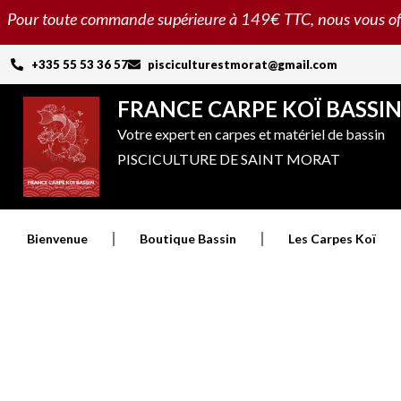
Aller
Pour toute commande supérieure à 149€ TTC, nous vous offron
au
contenu
+335 55 53 36 57
pisciculturestmorat@gmail.com
FRANCE CARPE KOÏ BASSI
Votre expert en carpes et matériel de bassin
PISCICULTURE DE SAINT MORAT
Bienvenue
Boutique Bassin
Les Carpes Koï