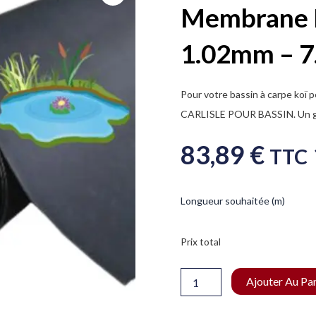
Membrane 
1.02mm – 
Pour votre bassin à carpe koï 
CARLISLE POUR BASSIN. Un ga
83,89
€
TTC
quantité
Longueur souhaitée (m)
de
Membrane
EPDM
Prix total
Bassin
1.02mm
-
Ajouter Au Pa
7.32m