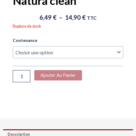
Natura clean
Plage
6,49
€
–
14,90
€
TTC
De
Rupture de stock
Prix :
6,49 €
quantité
Contenance
À
de
14,90 €
Natura
clean
Ajouter Au Panier
Description