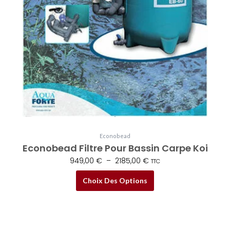
la
page
du
produit
Econobead
Econobead Filtre Pour Bassin Carpe Koi
949,00
€
–
2185,00
€
TTC
Choix Des Options