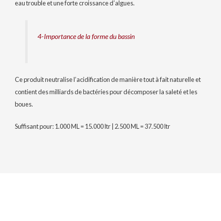
eau trouble et une forte croissance d’algues.
4-Importance de la forme du bassin
Ce produit neutralise l’acidification de manière tout à fait naturelle et
contient des milliards de bactéries pour décomposer la saleté et les
boues.
Suffisant pour: 1.000 ML = 15.000 ltr | 2.500 ML = 37.500 ltr