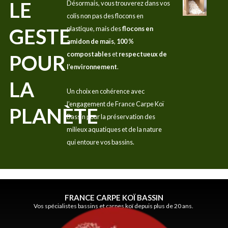
LE
Désormais, vous trouverez dans vos
colis non pas des flocons en
GESTE
plastique, mais des
flocons en
amidon de maïs
,
100 %
compostables
et
respectueux de
POUR
l’environnement
.
LA
Un choix en cohérence avec
l’engagement de France Carpe Koï
PLANÈTE
Bassin pour la préservation des
milieux aquatiques et de la nature
qui entoure vos bassins.
FRANCE CARPE KOÏ BASSIN
Vos spécialistes bassins et carpes koï depuis plus de 20 ans.