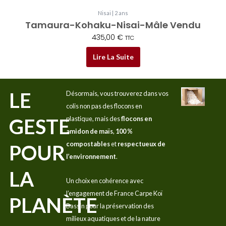
Nisai | 2 ans
Tamaura-Kohaku-Nisai-Mâle Vendu
435,00
€
TTC
Lire La Suite
LE
Désormais, vous trouverez dans vos
colis non pas des flocons en
GESTE
plastique, mais des
flocons en
amidon de maïs
,
100 %
compostables
et
respectueux de
POUR
l’environnement
.
LA
Un choix en cohérence avec
l’engagement de France Carpe Koï
PLANÈTE
Bassin pour la préservation des
milieux aquatiques et de la nature