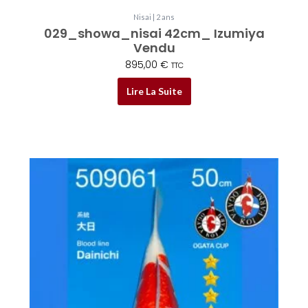
Nisai | 2 ans
029_showa_nisai 42cm_ Izumiya
Vendu
895,00
€
TTC
Lire La Suite