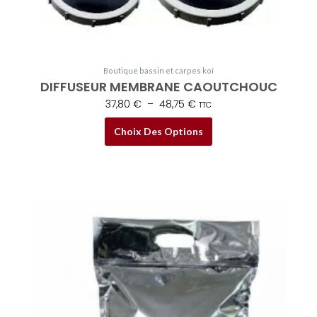
variations.
48,75 €
Les
options
peuvent
Boutique bassin et carpes koï
être
DIFFUSEUR MEMBRANE CAOUTCHOUC
choisies
37,80
€
–
48,75
€
TTC
sur
la
Choix Des Options
page
du
produit