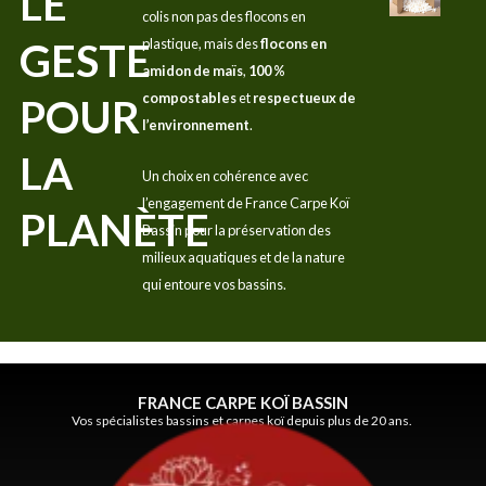
LE
colis non pas des flocons en
GESTE
plastique, mais des
flocons en
amidon de maïs
,
100 %
compostables
et
respectueux de
POUR
l’environnement
.
LA
Un choix en cohérence avec
l’engagement de France Carpe Koï
PLANÈTE
Bassin pour la préservation des
milieux aquatiques et de la nature
qui entoure vos bassins.
FRANCE CARPE KOÏ BASSIN
Vos spécialistes bassins et carpes koï depuis plus de 20 ans.