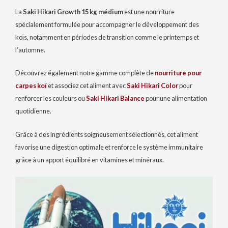
La
Saki Hikari Growth 15 kg médium
est une nourriture
spécialement formulée pour accompagner le développement des
koïs, notamment en périodes de transition comme le printemps et
l’automne.
Découvrez également notre gamme complète de
nourriture pour
carpes koï
et associez cet aliment avec
Saki Hikari Color
pour
renforcer les couleurs ou
Saki Hikari Balance
pour une alimentation
quotidienne.
Grâce à des ingrédients soigneusement sélectionnés, cet aliment
favorise une digestion optimale et renforce le système immunitaire
grâce à un apport équilibré en vitamines et minéraux.