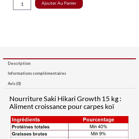
quantité
Ajouter Au Panier
de
Nourriture
Saki-
Hikari
growth
M
15
kg
Description
Informations complémentaires
Avis (0)
Nourriture Saki Hikari Growth 15 kg :
Aliment croissance pour carpes koï