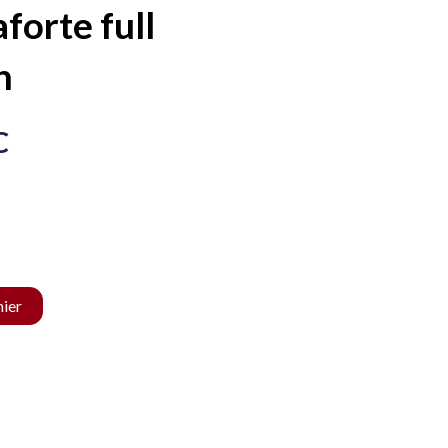
orte full
n
C
nier