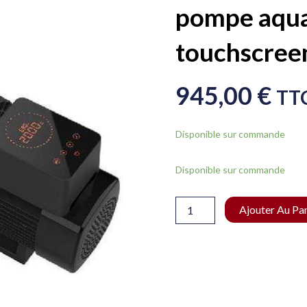
pompe aquaf
touchscree
945,00
€
TT
Disponible sur commande
quantité
Disponible sur commande
de
pompe
aquaforte
Ajouter Au Pa
full
touchscreen