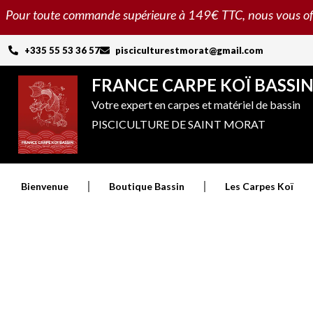
Aller
Pour toute commande supérieure à 149€ TTC, nous vous offron
au
contenu
+335 55 53 36 57
pisciculturestmorat@gmail.com
FRANCE CARPE KOÏ BASSI
Votre expert en carpes et matériel de bassin
PISCICULTURE DE SAINT MORAT
Bienvenue
Boutique Bassin
Les Carpes Koï