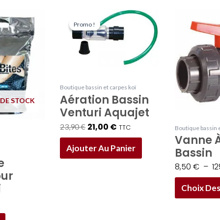
Le
Le
prix
prix
Promo !
Promo !
initial
actuel
était :
est :
23,90 €.
21,00 €.
Boutique bassin et carpes koï
Aération Bassin
 DE STOCK
Venturi Aquajet
21,00
€
23,90
€
TTC
Boutique bassin e
Vanne À
Ajouter Au Panier
Bassin
e
8,50
€
–
1
our
i
Choix Des