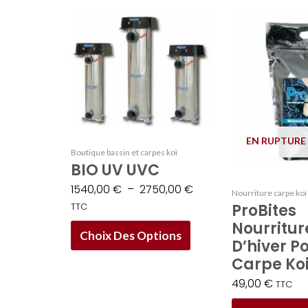
Plage
Ce
de
produit
prix :
a
1540,00 €
plusieurs
à
variations.
2750,00 €
Les
options
EN RUPTURE
Boutique bassin et carpes koï
peuvent
BIO UV UVC
être
1540,00
€
–
2750,00
€
Nourriture carpe koï
choisies
ProBites
TTC
sur
Nourritur
la
Choix Des Options
D’hiver P
page
Carpe Ko
du
49,00
€
TTC
produit