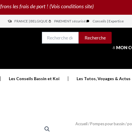
s les frais de port ! (Vois conditions site)
FRANCE | BELGIQUE
PAIEMENT sécurisé
Conseils | Expertise
N
Recherche
Recherche
pour :
MON 
Les Conseils Bassin et Koï
Les Tutos, Voyages & Actus
Accueil
/
Pompes pour bassin
/ po