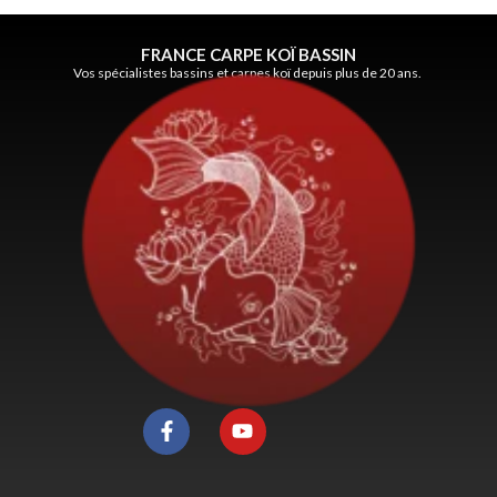
FRANCE CARPE KOÏ BASSIN
Vos spécialistes bassins et carpes koï depuis plus de 20 ans.
F
Y
a
o
c
u
e
t