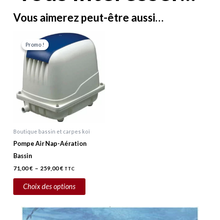
Vous aimerez peut-être aussi…
Plage
Ce
de
Promo !
Promo !
prix :
produit
71,00 €
a
à
259,00 €
plusieurs
variations.
Les
options
peuvent
Boutique bassin et carpes koï
être
Pompe Air Nap-Aération
choisies
Bassin
sur
71,00
€
–
259,00
€
TTC
la
page
Choix des options
du
produit
Plage
Ce