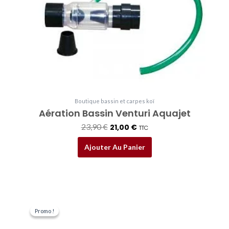
était :
est :
23,90 €.
21,00 €.
Boutique bassin et carpes koï
Aération Bassin Venturi Aquajet
23,90
€
21,00
€
TTC
Ajouter Au Panier
Le
Le
prix
prix
Promo !
Promo !
initial
actuel