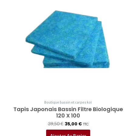
était :
est :
39,50 €.
35,00 €.
Boutique bassin et carpes koï
Tapis Japonais Bassin Filtre Biologique
120 X 100
39,50
€
35,00
€
TTC
Ajouter Au Panier