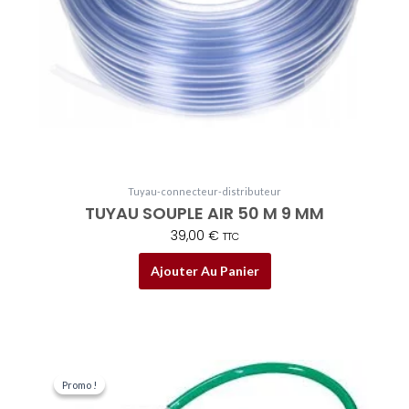
Tuyau-connecteur-distributeur
TUYAU SOUPLE AIR 50 M 9 MM
39,00
€
TTC
Ajouter Au Panier
Le
Le
prix
prix
Promo !
Promo !
initial
actuel