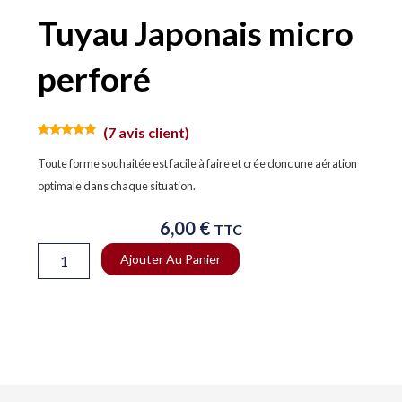
Tuyau Japonais micro
perforé
(
7
avis client)
Noté
7
5.00
sur 5
Toute forme souhaitée est facile à faire et crée donc une aération
basé sur
notations
optimale dans chaque situation.
client
6,00
€
TTC
quantité
Ajouter Au Panier
de
Tuyau
Japonais
micro
perforé