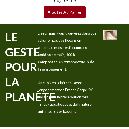
109,00
€
TTC
Ajouter Au Panier
LE
Désormais, vous trouverez dans vos
colis non pas des flocons en
GESTE
plastique, mais des
flocons en
amidon de maïs
,
100 %
compostables
et
respectueux de
POUR
l’environnement
.
LA
Un choix en cohérence avec
l’engagement de France Carpe Koï
PLANÈTE
Bassin pour la préservation des
milieux aquatiques et de la nature
qui entoure vos bassins.