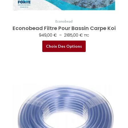
Econobead
Econobead Filtre Pour Bassin Carpe Koi
949,00
€
–
2185,00
€
TTC
Choix Des Options