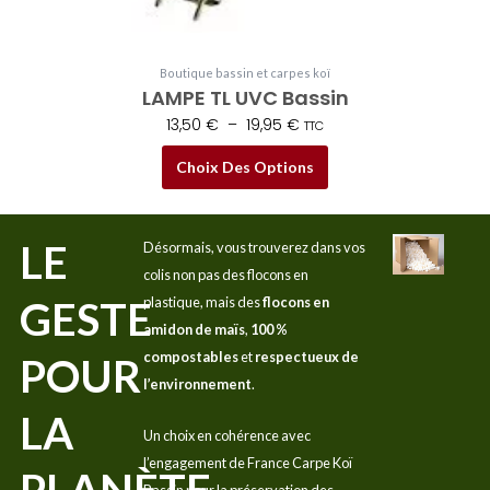
du
produit
Boutique bassin et carpes koï
LAMPE TL UVC Bassin
13,50
€
–
19,95
€
TTC
Choix Des Options
LE
Désormais, vous trouverez dans vos
colis non pas des flocons en
GESTE
plastique, mais des
flocons en
amidon de maïs
,
100 %
compostables
et
respectueux de
POUR
l’environnement
.
LA
Un choix en cohérence avec
l’engagement de France Carpe Koï