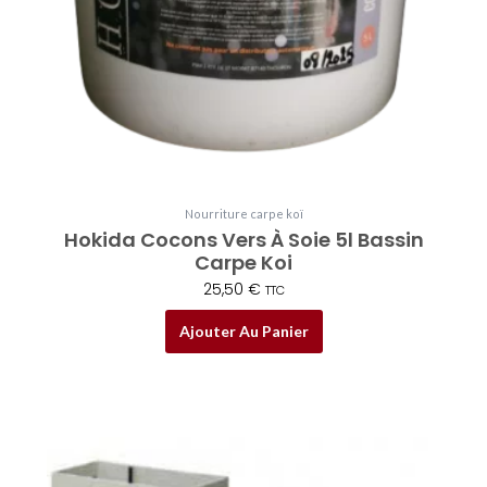
Nourriture carpe koï
Hokida Cocons Vers À Soie 5l Bassin
Carpe Koi
25,50
€
TTC
Ajouter Au Panier