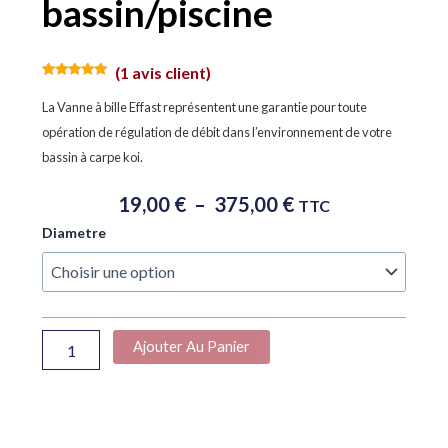
bassin/piscine
(
1
avis client)
Noté
1
5.00
sur 5
La Vanne à bille Effast représentent une garantie pour toute
basé sur
notation
opération de régulation de débit dans l’environnement de votre
client
bassin à carpe koi.
Plage
19,00
€
–
375,00
€
TTC
De
quantité
Diametre
Prix :
de
19,00 €
Vanne
À
à
bille
375,00 €
Effast
Ajouter Au Panier
bassin/piscine