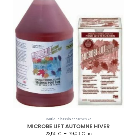
a
23,50 €
plusieurs
à
variations.
79,00 €
Les
options
peuvent
être
choisies
sur
la
page
du
produit
Boutique bassin et carpes koï
MICROBE LIFT AUTOMNE HIVER
23,50
€
–
79,00
€
TTC