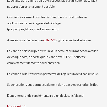
Le collage de la vanne à bille pvc est possible et l’utilisation de tuyaux
pvc pression est également possible.
Convient également pour les piscines, bassins, bref toutes les
applications de jardinage et de bricolage.
(p.e. pompes, filtres, stérilisateurs etc..)
Assurez vous d’utiliser une
colle PVC
rigide correcte et adaptée.
La vanne à boisseau pvc est muni d’un écrou et d’un manchon à coller
de chaque côté, de sorte que la vanne pvc EFFAST peut être
complètement démonté pour l’entretien.
La Vanne à bille Effast vous permettra de réguler un débit sans risque.
Sa conception vous permet également de ne pas trop perturber le flot.
Donc une garantie supplémentaire d’un débit satisfaisant!
Effast c’est ici!