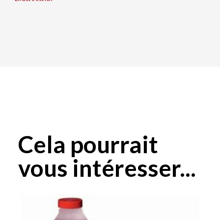
Cela pourrait
vous intéresser...
Plage
Ce
de
produit
prix :