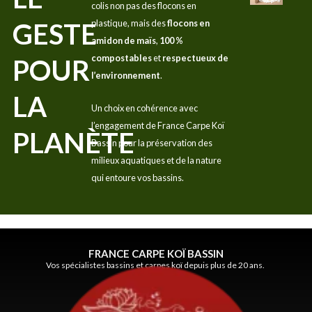
colis non pas des flocons en
GESTE
plastique, mais des
flocons en
amidon de maïs
,
100 %
compostables
et
respectueux de
POUR
l’environnement
.
LA
Un choix en cohérence avec
l’engagement de France Carpe Koï
PLANÈTE
Bassin pour la préservation des
milieux aquatiques et de la nature
qui entoure vos bassins.
FRANCE CARPE KOÏ BASSIN
Vos spécialistes bassins et carpes koï depuis plus de 20 ans.