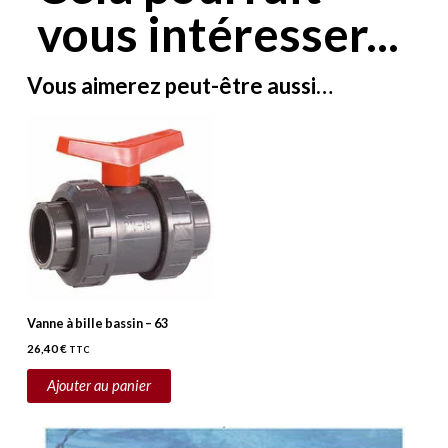
vous intéresser...
Vous aimerez peut-être aussi…
Vanne à bille bassin – 63
26,40
€
TTC
Ajouter au panier
Plage
Ce