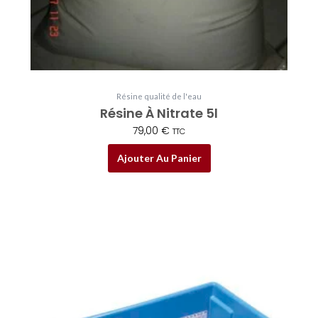
Résine qualité de l'eau
Résine À Nitrate 5l
79,00
€
TTC
Ajouter Au Panier
Plage
Ce
de
produit
prix :
a
32,00 €
plusieurs
à
variations.
129,00 €