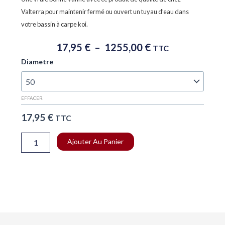
basé sur
notations
Valterra pour maintenir fermé ou ouvert un tuyau d’eau dans
client
votre bassin à carpe koi.
Plage
17,95
€
–
1255,00
€
TTC
De
quantité
Diametre
Prix :
de
17,95 €
Vanne
À
guillotine
EFFACER
VALTERRA
1255,00 €
bassin
17,95
€
TTC
Ajouter Au Panier