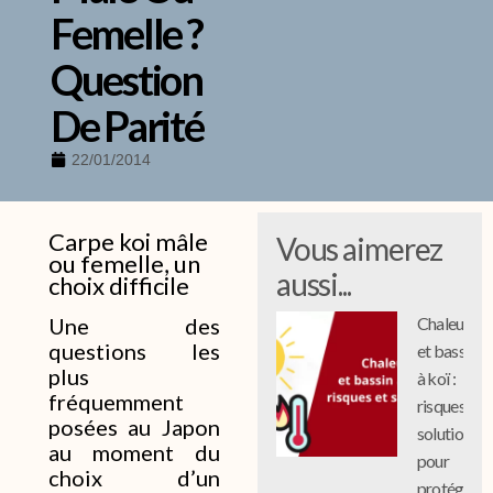
Femelle ?
Question
De Parité
22/01/2014
Carpe koi mâle
Vous aimerez
ou femelle, un
aussi...
choix difficile
Une des
Chaleur
questions les
et bassin
plus
à koï :
fréquemment
risques et
posées au Japon
solutions
au moment du
pour
choix d’un
protéger