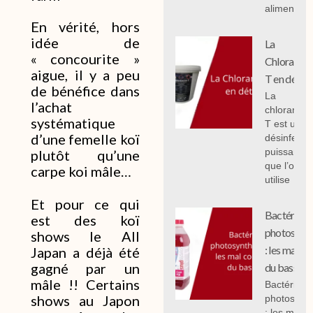
alimentair
En vérité, hors
idée de
La
« concourite »
Chloramin
aigue, il y a peu
T en détail
de bénéfice dans
La
l’achat
chloramin
systématique
T est un
d’une femelle koï
désinfecta
puissant
plutôt qu’une
que l’on
carpe koi mâle…
utilise
Et pour ce qui
Bactéries
est des koï
photosynth
shows le All
: les mal c
Japan a déjà été
gagné par un
du bassin.
mâle !! Certains
Bactéries
shows au Japon
photosynth
: les mal 