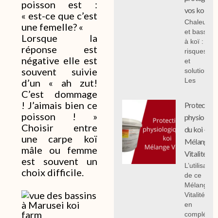
poisson est :
vos koi
« est-ce que c’est
Chaleur
une femelle? «
et bassin
Lorsque la
à koï :
réponse est
risques
négative elle est
et
souvent suivie
solutions;
Les
d’un « ah zut!
C’est dommage
! J’aimais bien ce
Protection
poisson ! »
physiologi
Choisir entre
du koi -
une carpe koï
Mélange
mâle ou femme
Vitalité
est souvent un
L’utilisation
choix difficile.
de ce
Mélange
Vitalité 1 k
en
compléme