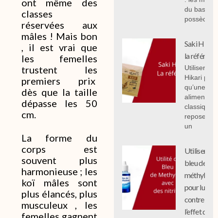
ont même des
du bassin,
classes
possèdent
réservées aux
mâles !
Mais bon
Saki Hikari 
, il est vrai que
la référenc
les femelles
Utiliser Sak
trustent les
Hikari plut
premiers prix
qu’une
dès que la taille
alimentati
dépasse les 50
classique
cm.
repose sur
un
La forme du
corps est
Utiliser le
souvent plus
bleu de
harmonieuse ; les
méthylène
koï mâles sont
pour lutter
plus élancés, plus
contre
musculeux , les
l’effet des
femelles gagnent