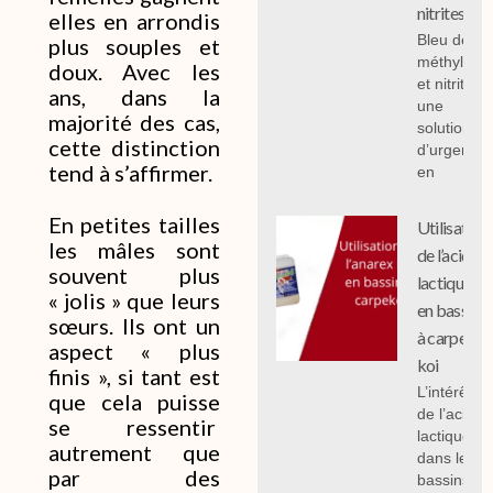
nitrites
elles en arrondis
Bleu de
plus souples et
méthylène
doux. Avec les
et nitrites :
ans, dans la
une
majorité des cas,
solution
cette distinction
d’urgence
tend à s’affirmer.
en
En petites tailles
Utilisation
les mâles sont
de l’acide
souvent plus
lactique
« jolis » que leurs
en bassin
sœurs. Ils ont un
à carpe
aspect « plus
koi
finis », si tant est
L’intérêt
que cela puisse
de l’acide
se ressentir
lactique
autrement que
dans les
par des
bassins à