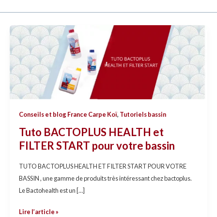
Tuto
BACTOPLUS
HEALTH
et
FILTER
START
pour
Conseils et blog France Carpe Koï
,
Tutoriels bassin
votre
bassin
Tuto BACTOPLUS HEALTH et
FILTER START pour votre bassin
TUTO BACTOPLUS HEALTH ET FILTER START POUR VOTRE
BASSIN , une gamme de produits très intéressant chez bactoplus.
Le Bactohealth est un […]
Lire l’article »