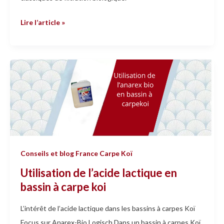
Lire l’article »
Utilisation
de
l’acide
lactique
en
bassin
à
Conseils et blog France Carpe Koï
carpe
Utilisation de l’acide lactique en
koi
bassin à carpe koi
L’intérêt de l’acide lactique dans les bassins à carpes Koï
Focus sur Anarex-Bio Logisch Dans un bassin à carpes Koï,