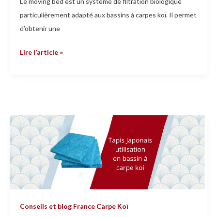
Le moving bed est un système de filtration biologique
particulièrement adapté aux bassins à carpes koï. Il permet
d’obtenir une
Lire l’article »
L’utilisation
des
tapis
japonais
dans
la
filtration
Conseils et blog France Carpe Koï
d’un