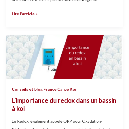
Lire l’article »
L’importance
du
redox
dans
un
bassin
à
Conseils et blog France Carpe Koï
koi
L’importance du redox dans un bassin
à koi
Le Redox, également appelé ORP pour Oxydation-