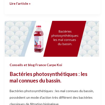
Lire l’article »
Bactéries
photosynthétiques
:
les
mal
connues
du
Conseils et blog France Carpe Koï
bassin.
Bactéries photosynthétiques : les
mal connues du bassin.
Bactéries photosynthétiques : les mal connues du bassin,
possèdent un mode d’action très différent des bactéries
classiques de filtration biologique.