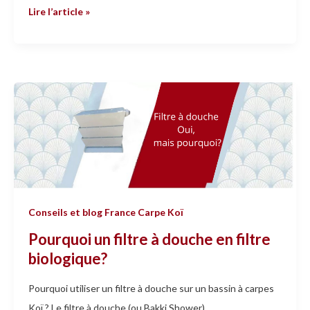
Lire l’article »
Pourquoi
un
filtre
à
douche
en
filtre
Conseils et blog France Carpe Koï
biologique?
Pourquoi un filtre à douche en filtre
biologique?
Pourquoi utiliser un filtre à douche sur un bassin à carpes
Koï ? Le filtre à douche (ou Bakki Shower)