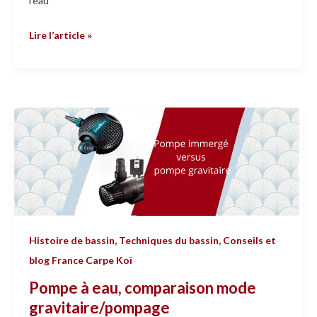
l’eau
Lire l’article »
Pompe
à
eau,
comparaison
mode
gravitaire/pompage
Histoire de bassin
,
Techniques du bassin
,
Conseils et
blog France Carpe Koï
Pompe à eau, comparaison mode
gravitaire/pompage