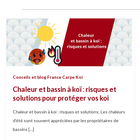
Chaleur
et
bassin
à
koï
:
risques
Conseils et blog France Carpe Koï
et
Chaleur et bassin à koï : risques et
solutions
solutions pour protéger vos koi
pour
protéger
Chaleur et bassin à koï : risques et solutions; Les chaleurs
vos
d’été sont souvent appréciées par les propriétaires de
koi
bassins […]