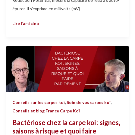
Réduction Potential, mesure la capacité de l’eau à s’auto-
épurer. Il s’exprime en millivolts (mV)
Lire l’article »
Bactériose
chez
la
carpe
koi
:
signes,
Conseils sur les carpes koï
,
Soin de vos carpes koï
,
saisons
Conseils et blog France Carpe Koï
à
Bactériose chez la carpe koi : signes,
risque
saisons à risque et quoi faire
et