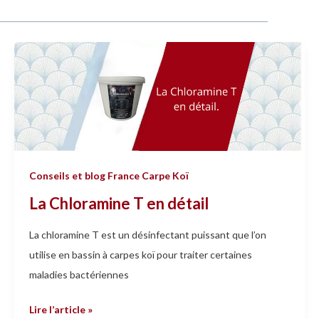
La
Chloramine
T
en
détail
Conseils et blog France Carpe Koï
La Chloramine T en détail
La chloramine T est un désinfectant puissant que l’on
utilise en bassin à carpes koï pour traiter certaines
maladies bactériennes
Lire l’article »