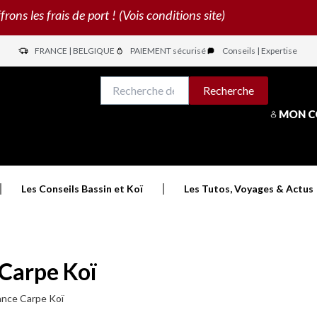
s les frais de port ! (Vois conditions site)
FRANCE | BELGIQUE
PAIEMENT sécurisé
Conseils | Expertise
N
Recherche
Recherche
pour :
MON 
Les Conseils Bassin et Koï
Les Tutos, Voyages & Actus
 Carpe Koï
rance Carpe Koï