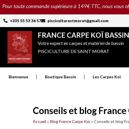
Aller
Pour toute commande supérieure à 149€ TTC, nous vous offron
au
contenu
+335 55 53 36 57
pisciculturestmorat@gmail.com
FRANCE CARPE KOÏ BASSI
Votre expert en carpes et matériel de bassin
PISCICULTURE DE SAINT MORAT
Bienvenue
Boutique Bassin
Les Carpes Koï
Conseils et blog France
Accueil
Blog France Carpe Koï
Conseils et blog F