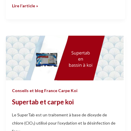
Lire l’article »
Supertab
et
carpe
koi
Conseils et blog France Carpe Koï
Supertab et carpe koi
Le SuperTab est un traitement à base de dioxyde de
chlore (ClO₂) utilisé pour l’oxydation et la désinfection de