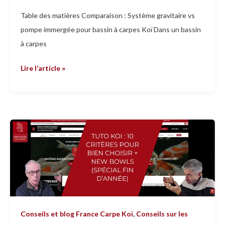
Table des matières Comparaison : Système gravitaire vs
pompe immergée pour bassin à carpes Koï Dans un bassin
à carpes
Lire l’article »
TUTO
KOI
:
10
critères
pour
bien
Conseils et blog France Carpe Koï
,
Conseils sur les
choisir