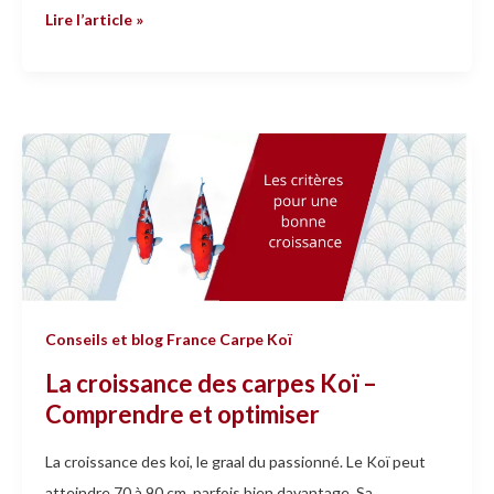
Lire l’article »
La
croissance
des
carpes
Koï
–
Comprendre
Conseils et blog France Carpe Koï
et
La croissance des carpes Koï –
optimiser
Comprendre et optimiser
La croissance des koi, le graal du passionné. Le Koï peut
atteindre 70 à 90 cm, parfois bien davantage. Sa