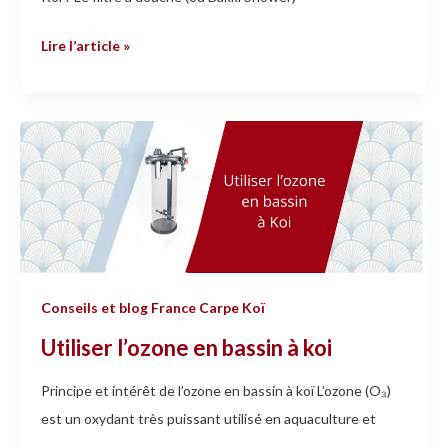
Lire l’article »
Utiliser
l’ozone
en
bassin
à
koi
Conseils et blog France Carpe Koï
Utiliser l’ozone en bassin à koi
Principe et intérêt de l’ozone en bassin à koï L’ozone (O₃)
est un oxydant très puissant utilisé en aquaculture et