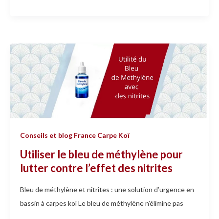
Utiliser
le
bleu
de
méthylène
pour
lutter
Conseils et blog France Carpe Koï
contre
Utiliser le bleu de méthylène pour
l’effet
lutter contre l’effet des nitrites
des
nitrites
Bleu de méthylène et nitrites : une solution d’urgence en
bassin à carpes koï Le bleu de méthylène n’élimine pas