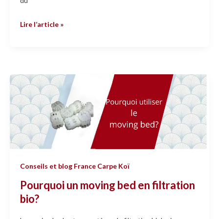
du
Lire l’article »
Pourquoi
un
moving
bed
en
filtration
bio?
Conseils et blog France Carpe Koï
Pourquoi un moving bed en filtration
bio?