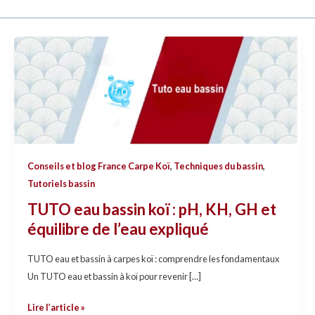
TUTO
eau
bassin
koï
:
pH,
KH,
Conseils et blog France Carpe Koï
,
Techniques du bassin
,
GH
Tutoriels bassin
et
équilibre
TUTO eau bassin koï : pH, KH, GH et
de
équilibre de l’eau expliqué
l’eau
expliqué
TUTO eau et bassin à carpes koï : comprendre les fondamentaux
Un TUTO eau et bassin à koï pour revenir […]
Lire l’article »