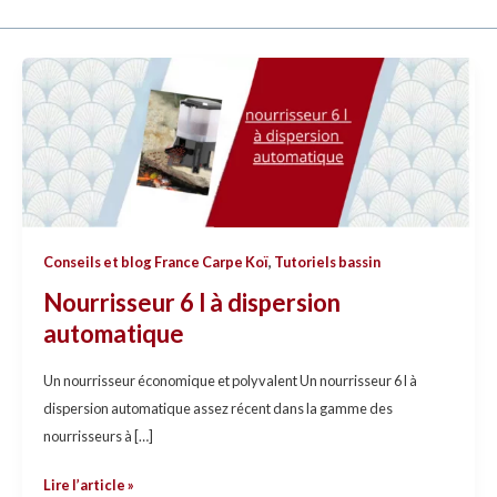
Nourrisseur
6
l
à
dispersion
automatique
Conseils et blog France Carpe Koï
,
Tutoriels bassin
Nourrisseur 6 l à dispersion
automatique
Un nourrisseur économique et polyvalent Un nourrisseur 6 l à
dispersion automatique assez récent dans la gamme des
nourrisseurs à […]
Lire l’article »