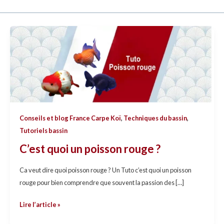
C’est
quoi
un
poisson
rouge
?
Conseils et blog France Carpe Koï
,
Techniques du bassin
,
Tutoriels bassin
C’est quoi un poisson rouge ?
Ca veut dire quoi poisson rouge ? Un Tuto c’est quoi un poisson
rouge pour bien comprendre que souvent la passion des […]
Lire l’article »