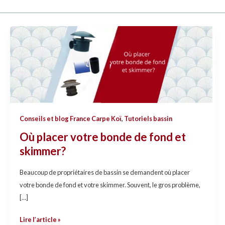
Où
placer
votre
bonde
de
fond
et
Conseils et blog France Carpe Koï
,
Tutoriels bassin
skimmer?
Où placer votre bonde de fond et
skimmer?
Beaucoup de propriétaires de bassin se demandent où placer
votre bonde de fond et votre skimmer. Souvent, le gros problème,
[…]
Lire l’article »