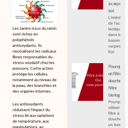
à carpe
koi
L’intérêt
de l’acide
Les tanins issus du raisin
lactique
sont riches en
dans les
polyphénols
bassins à
antioxydants. Ils
carpes
neutralisent les radicaux
Koï
libres responsables du
stress oxydatif chez les
Pourquoi
poissons. Cette action
un filtre à
protège les cellules,
notamment au niveau de
douche en
la peau, des branchies et
filtre
des organes internes.
biologique
Pourquoi
Les antioxydants
utiliser un
réduisent l’impact du
filtre à
stress lié aux variations
douche su
de température, aux
un bassin 
manipulations, au