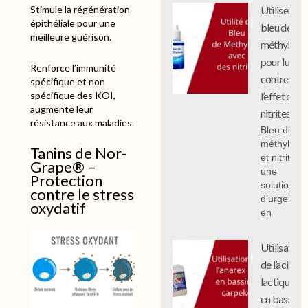
Utiliser le
Stimule la régénération
épithéliale pour une
bleu de
meilleure guérison.
méthylène
pour lutter
Renforce l’immunité
contre
spécifique et non
spécifique des KOI,
l’effet des
augmente leur
nitrites
résistance aux maladies.
Bleu de
méthylène
Tanins de Nor-
et nitrites :
Grape® –
une
Protection
solution
contre le stress
d’urgence
oxydatif
en
Utilisation
de l’acide
lactique
en bassin