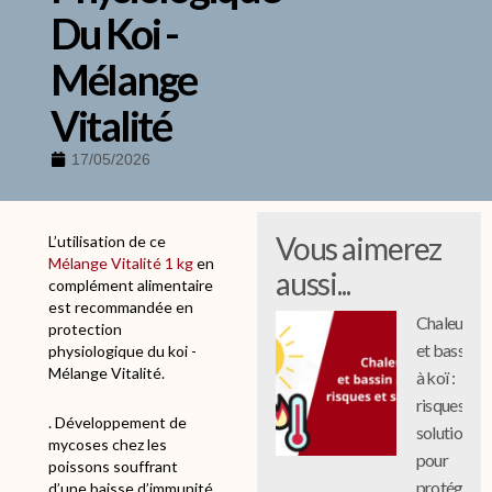
Du Koi -
Mélange
Vitalité
17/05/2026
Vous aimerez
L’utilisation de ce
Mélange Vitalité 1 kg
en
aussi...
complément alimentaire
est recommandée en
Chaleur
protection
et bassin
physiologique du koi -
Mélange Vitalité.
à koï :
risques et
. Développement de
solutions
mycoses chez les
pour
poissons souffrant
protéger
d’une baisse d’immunité.