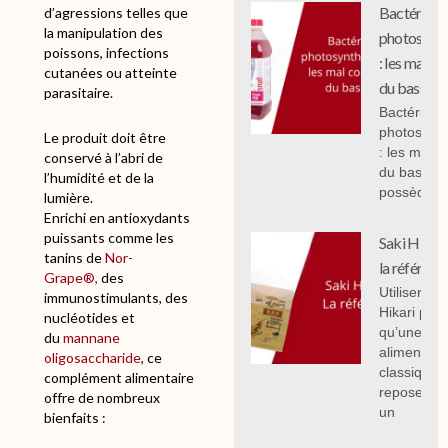
Bactéries
d’agressions telles que
la manipulation des
photosynth
poissons, infections
: les mal c
cutanées ou atteinte
du bassin.
parasitaire.
Bactéries
photosynth
Le produit doit être
: les mal 
conservé à l’abri de
du bassin,
l’humidité et de la
possèdent
lumière.
Enrichi en antioxydants
puissants comme les
Saki Hikari 
tanins de
Nor-
la référenc
Grape®,
des
Utiliser Sak
immunostimulants, des
Hikari plut
nucléotides et
qu’une
du
mannane
alimentati
oligosaccharide
, ce
classique
complément alimentaire
repose sur
offre de nombreux
un
bienfaits :