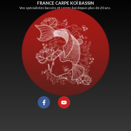
FRANCE CARPE KOÏ BASSIN
Vos spécialistes bassins et carpes koï depuis plus de 20 ans.
F
Y
a
o
c
u
e
t
b
u
o
b