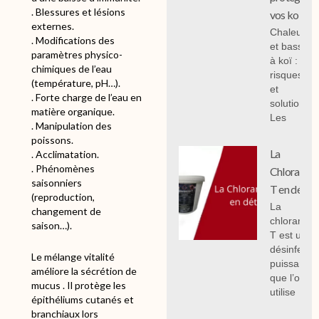
. Blessures et lésions
vos koi
externes.
Chaleur
. Modifications des
et bassin
paramètres physico-
à koï :
chimiques de l’eau
risques
(température, pH…).
et
. Forte charge de l’eau en
solutions;
matière organique.
Les
. Manipulation des
poissons.
La
. Acclimatation.
. Phénomènes
Chloramin
saisonniers
T en détail
(reproduction,
La
changement de
chloramin
saison…).
T est un
désinfecta
Le mélange vitalité
puissant
améliore la sécrétion de
que l’on
mucus . Il protège les
utilise
épithéliums cutanés et
branchiaux lors