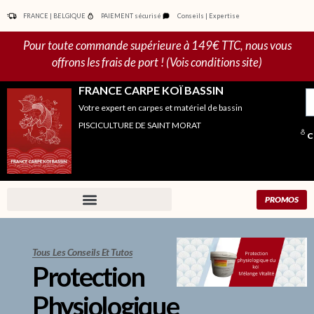
Aller
FRANCE | BELGIQUE
PAIEMENT sécurisé
Conseils | Expertise
au
contenu
Pour toute commande supérieure à 149€ TTC, nous vous
offrons les frais de port ! (Vois conditions site)
FRANCE CARPE KOÏ BASSIN
R
Votre expert en carpes et matériel de bassin
po
PISCICULTURE DE SAINT MORAT
C
PROMOS
Tous Les Conseils Et Tutos
Protection
Physiologique