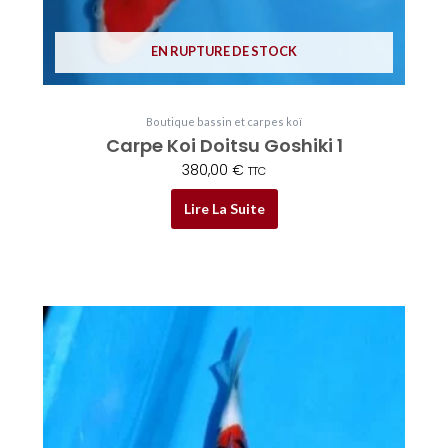
EN RUPTURE DE STOCK
Boutique bassin et carpes koï
Carpe Koi Doitsu Goshiki 1
380,00
€
TTC
Lire La Suite