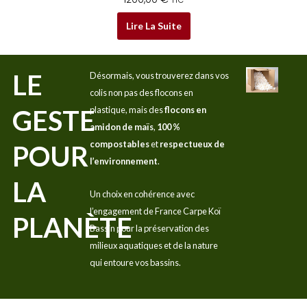
Lire La Suite
LE
Désormais, vous trouverez dans vos
colis non pas des flocons en
GESTE
plastique, mais des
flocons en
amidon de maïs
,
100 %
compostables
et
respectueux de
POUR
l’environnement
.
LA
Un choix en cohérence avec
l’engagement de France Carpe Koï
PLANÈTE
Bassin pour la préservation des
milieux aquatiques et de la nature
qui entoure vos bassins.