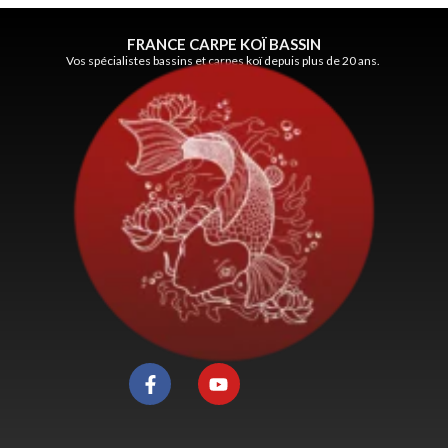
FRANCE CARPE KOÏ BASSIN
Vos spécialistes bassins et carpes koï depuis plus de 20 ans.
F
Y
a
o
c
u
e
t
b
u