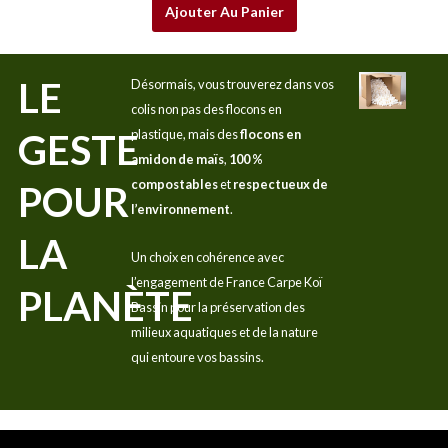
Ajouter Au Panier
LE
Désormais, vous trouverez dans vos
colis non pas des flocons en
GESTE
plastique, mais des
flocons en
amidon de maïs
,
100 %
compostables
et
respectueux de
POUR
l’environnement
.
LA
Un choix en cohérence avec
l’engagement de France Carpe Koï
PLANÈTE
Bassin pour la préservation des
milieux aquatiques et de la nature
qui entoure vos bassins.