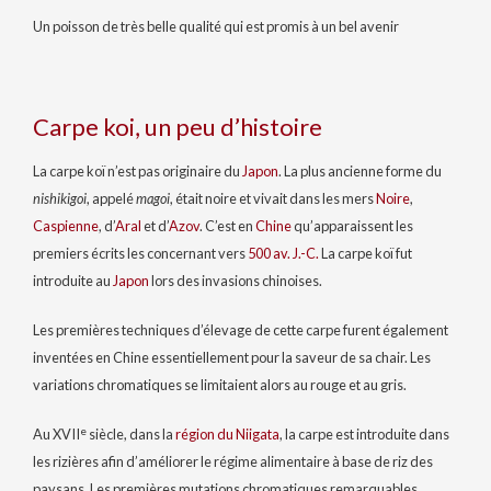
Un poisson de très belle qualité qui est promis à un bel avenir
Carpe koi, un peu d’histoire
La carpe koï n’est pas originaire du
Japon
. La plus ancienne forme du
nishikigoi
, appelé
magoi
, était noire et vivait dans les mers
Noire
,
Caspienne
, d’
Aral
et d’
Azov
. C’est en
Chine
qu’apparaissent les
premiers écrits les concernant vers
500 av. J.-C.
La carpe koï fut
introduite au
Japon
lors des invasions chinoises.
Les premières techniques d’élevage de cette carpe furent également
inventées en Chine essentiellement pour la saveur de sa chair. Les
variations chromatiques se limitaient alors au rouge et au gris.
e
Au
XVII
siècle, dans la
région du Niigata
, la carpe est introduite dans
les rizières afin d’améliorer le régime alimentaire à base de riz des
paysans. Les premières mutations chromatiques remarquables