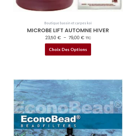
Boutique bassin et carpes koï
MICROBE LIFT AUTOMNE HIVER
23,50
€
–
79,00
€
TTC
Choix Des Options
Plage
Ce
de
produit
prix :
a
949,00 €
plusieurs
à
variations.
2185,00 €
Les
options
peuvent