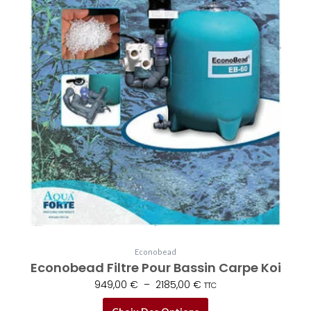
être
choisies
sur
la
page
du
produit
Econobead
Econobead Filtre Pour Bassin Carpe Koi
949,00
€
–
2185,00
€
TTC