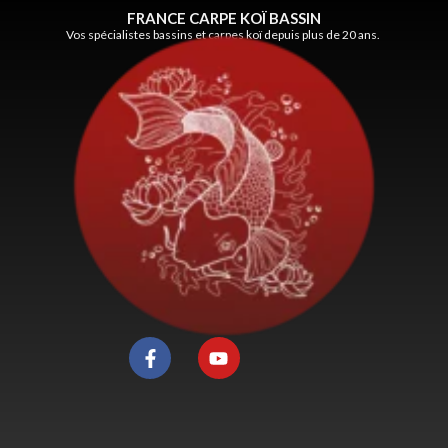
FRANCE CARPE KOÏ BASSIN
Vos spécialistes bassins et carpes koï depuis plus de 20 ans.
F
Y
a
o
c
u
e
t
b
u
o
b