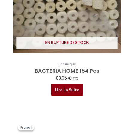
EN RUPTURE DE STOCK
Céramique
BACTERIA HOME 154 Pcs
83,95
€
TTC
Lire La Suite
Le
Le
prix
prix
Promo !
Promo !