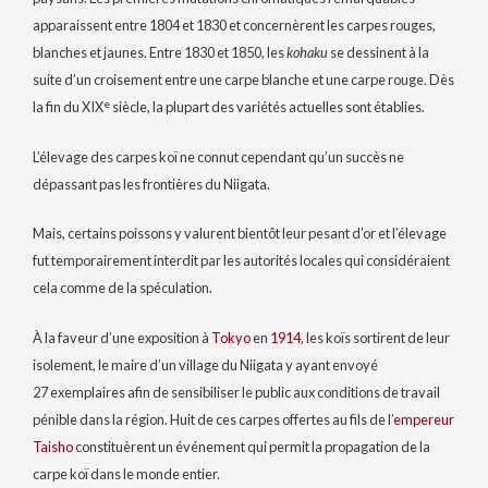
apparaissent entre 1804 et 1830 et concernèrent les carpes rouges,
blanches et jaunes. Entre 1830 et 1850, les
kohaku
se dessinent à la
suite d’un croisement entre une carpe blanche et une carpe rouge. Dès
e
la fin du
XIX
siècle, la plupart des variétés actuelles sont établies.
L’élevage des carpes koï ne connut cependant qu’un succès ne
dépassant pas les frontières du Niigata.
Mais, certains poissons y valurent bientôt leur pesant d’or et l’élevage
fut temporairement interdit par les autorités locales qui considéraient
cela comme de la spéculation.
À la faveur d’une exposition à
Tokyo
en
1914
, les koïs sortirent de leur
isolement, le maire d’un village du Niigata y ayant envoyé
27 exemplaires
afin de sensibiliser le public aux conditions de travail
pénible dans la région. Huit de ces carpes offertes au fils de l’
empereur
Taisho
constituèrent un événement qui permit la propagation de la
carpe koï dans le monde entier.