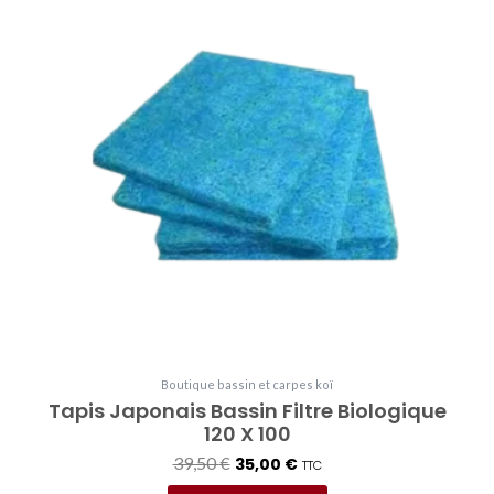
initial
actuel
était :
est :
39,50 €.
35,00 €.
Boutique bassin et carpes koï
Tapis Japonais Bassin Filtre Biologique
120 X 100
39,50
€
35,00
€
TTC