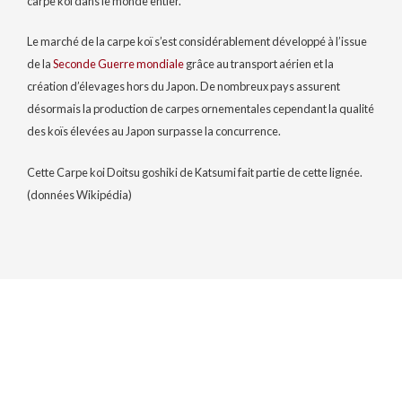
carpe koï dans le monde entier.
Le marché de la carpe koï s’est considérablement développé à l’issue
de la
Seconde Guerre mondiale
grâce au transport aérien et la
création d’élevages hors du Japon. De nombreux pays assurent
désormais la production de carpes ornementales cependant la qualité
des koïs élevées au Japon surpasse la concurrence.
Cette Carpe koi Doitsu goshiki de Katsumi fait partie de cette lignée.
(données Wikipédia)