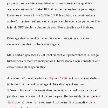
paysans. Les premières mutations chromatiques remarquables
apparaissent entre 1804 et 1830 et concernèrent les carpes rouges,
blanches et jaunes. Entre 1830 et 1850, les
kohaku
se dessinent à la
suite d’un croisement entre une carpe blanche et une carpe rouge. Dès
e
la fin du
XIX
siècle, la plupart des variétés actuelles sont établies.
L’élevage des carpes koï ne connut cependant qu’un succès ne
dépassant pas les frontières du Niigata.
Mais, certains poissons y valurent bientôt leur pesant d’or et l’élevage
fut temporairement interdit par les autorités locales qui considéraient
cela comme de la spéculation.
À la faveur d’une exposition à
Tokyo
en
1914
, les koïs sortirent de leur
isolement, le maire d’un village du Niigata y ayant envoyé
27 exemplaires
afin de sensibiliser le public aux conditions de travail
pénible dans la région. Huit de ces carpes offertes au fils de l’
empereur
Taisho
constituèrent un événement qui permit la propagation de la