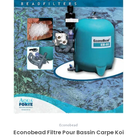
options
peuvent
être
choisies
sur
la
page
du
produit
Econobead
Econobead Filtre Pour Bassin Carpe Koi