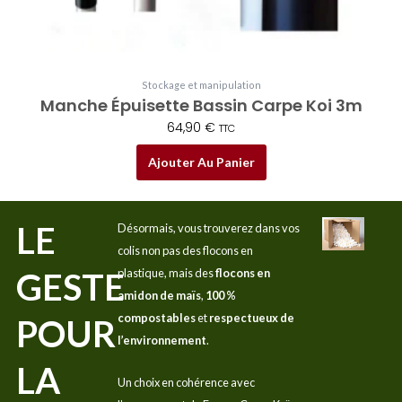
Stockage et manipulation
Manche Épuisette Bassin Carpe Koi 3m
64,90
€
TTC
Ajouter Au Panier
LE
Désormais, vous trouverez dans vos
colis non pas des flocons en
GESTE
plastique, mais des
flocons en
amidon de maïs
,
100 %
compostables
et
respectueux de
POUR
l’environnement
.
LA
Un choix en cohérence avec