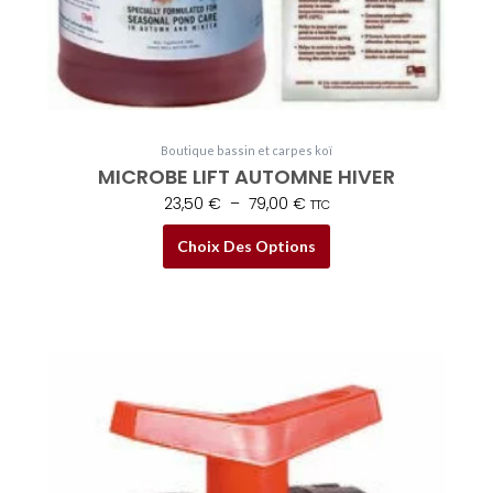
page
du
produit
Boutique bassin et carpes koï
MICROBE LIFT AUTOMNE HIVER
23,50
€
–
79,00
€
TTC
Choix Des Options
Plage
Ce
de
produit
prix :
a
8,50 €
plusieurs
à
variations.
129,00 €