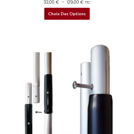
32,00
€
–
129,00
€
TTC
Choix Des Options