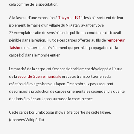
cela comme de la spéculation.
À la faveur d’une exposition à
Tokyo
en
1914
, les koïs sortirent de leur
isolement, le maire d’un village du Niigata y ayant envoyé
27 exemplaires
afin de sensibiliser le public aux conditions de travail
pénible dans la région. Huit de ces carpes offertes au fils de l’
empereur
Taisho
constituèrent un événement qui permit la propagation de la
carpe koï dans le monde entier.
Le marché de la carpe koï s’est considérablement développé à l’issue
de la
Seconde Guerre mondiale
grâce au transport aérien et la
création d’élevages hors du Japon. De nombreux pays assurent
désormais la production de carpes ornementales cependant la qualité
des koïs élevées au Japon surpasse la concurrence.
Cette carpe koi jumbo tosai showa 6 fait partie de cette lignée.
(données Wikipédia)