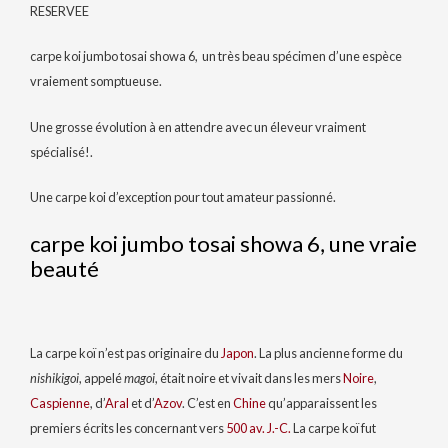
RESERVEE
carpe koi jumbo tosai showa 6, un très beau spécimen d’une espèce
vraiement somptueuse.
Une grosse évolution à en attendre avec un éleveur vraiment
spécialisé!.
Une carpe koi d’exception pour tout amateur passionné.
carpe koi jumbo tosai showa 6, une vraie
beauté
La carpe koï n’est pas originaire du
Japon
. La plus ancienne forme du
nishikigoi
, appelé
magoi
, était noire et vivait dans les mers
Noire
,
Caspienne
, d’
Aral
et d’
Azov
. C’est en
Chine
qu’apparaissent les
premiers écrits les concernant vers
500 av. J.-C.
La carpe koï fut