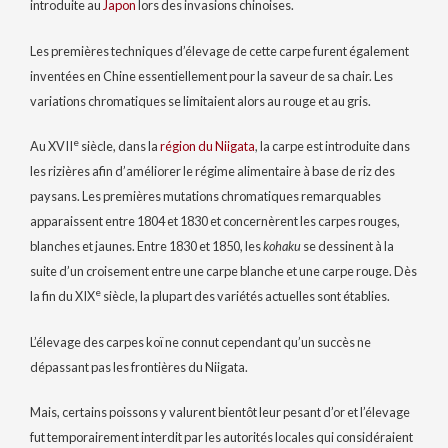
introduite au
Japon
lors des invasions chinoises.
Les premières techniques d’élevage de cette carpe furent également
inventées en Chine essentiellement pour la saveur de sa chair. Les
variations chromatiques se limitaient alors au rouge et au gris.
e
Au
XVII
siècle, dans la
région du Niigata
, la carpe est introduite dans
les rizières afin d’améliorer le régime alimentaire à base de riz des
paysans. Les premières mutations chromatiques remarquables
apparaissent entre 1804 et 1830 et concernèrent les carpes rouges,
blanches et jaunes. Entre 1830 et 1850, les
kohaku
se dessinent à la
suite d’un croisement entre une carpe blanche et une carpe rouge. Dès
e
la fin du
XIX
siècle, la plupart des variétés actuelles sont établies.
L’élevage des carpes koï ne connut cependant qu’un succès ne
dépassant pas les frontières du Niigata.
Mais, certains poissons y valurent bientôt leur pesant d’or et l’élevage
fut temporairement interdit par les autorités locales qui considéraient