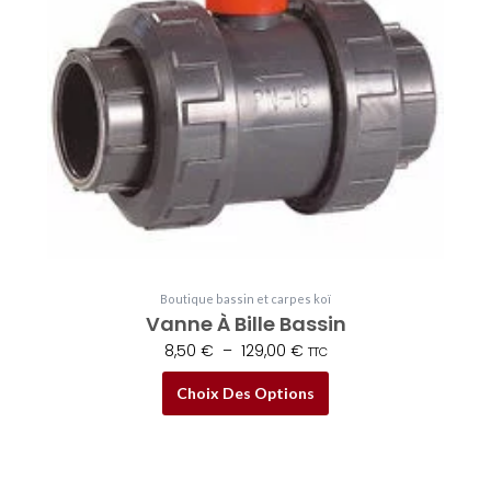
Les
options
peuvent
être
choisies
sur
la
page
du
produit
Boutique bassin et carpes koï
Vanne À Bille Bassin
8,50
€
–
129,00
€
TTC
Choix Des Options