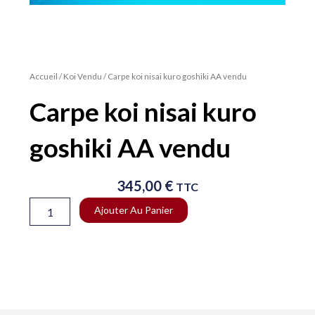
Accueil
/
Koi Vendu
/ Carpe koi nisai kuro goshiki AA vendu
Carpe koi nisai kuro
goshiki AA vendu
345,00
€
TTC
quantité
Ajouter Au Panier
de
Carpe
koi
nisai
kuro
goshiki
AA