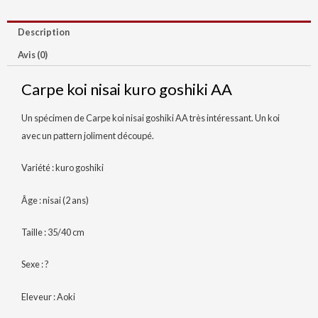
vendu
Description
Avis (0)
Carpe koi nisai kuro goshiki AA
Un spécimen de Carpe koi nisai goshiki AA très intéressant. Un koi
avec un pattern joliment découpé.
Variété : kuro goshiki
Âge : nisai (2 ans)
Taille : 35/40 cm
Sexe : ?
Eleveur : Aoki