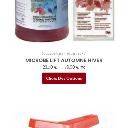
sur
la
page
du
produit
Boutique bassin et carpes koï
MICROBE LIFT AUTOMNE HIVER
23,50
€
–
79,00
€
TTC
Choix Des Options
Plage
Ce
de
produit
prix :
a
8,50 €