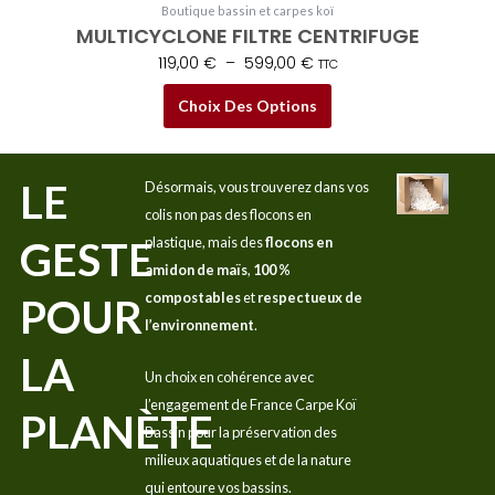
Boutique bassin et carpes koï
MULTICYCLONE FILTRE CENTRIFUGE
119,00
€
–
599,00
€
TTC
Choix Des Options
LE
Désormais, vous trouverez dans vos
colis non pas des flocons en
GESTE
plastique, mais des
flocons en
amidon de maïs
,
100 %
compostables
et
respectueux de
POUR
l’environnement
.
LA
Un choix en cohérence avec
l’engagement de France Carpe Koï
PLANÈTE
Bassin pour la préservation des
milieux aquatiques et de la nature
qui entoure vos bassins.