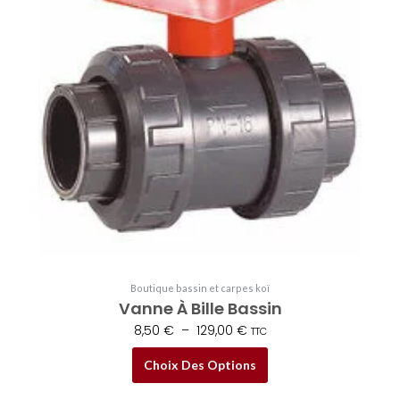
plusieurs
à
variations.
129,00 €
Les
options
peuvent
être
choisies
sur
la
page
du
produit
Boutique bassin et carpes koï
Vanne À Bille Bassin
8,50
€
–
129,00
€
TTC
Choix Des Options