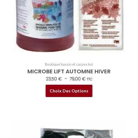
choisies
sur
la
page
du
produit
Boutique bassin et carpes koï
MICROBE LIFT AUTOMNE HIVER
23,50
€
–
79,00
€
TTC
Choix Des Options