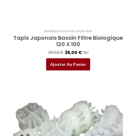
Boutique bassin et carpes koï
Tapis Japonais Bassin Filtre Biologique
120 X 100
39,50
€
35,00
€
TTC
Ajouter Au Panier