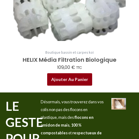
Boutique bassin et carpes koï
HELIX Média Filtration Biologique
109,00
€
TTC
Ajouter Au Panier
LE
Désormais, vous trouverez dans vos
colis non pas des flocons en
GESTE
plastique, mais des
flocons en
amidon de maïs
,
100 %
compostables
et
respectueux de
POUR