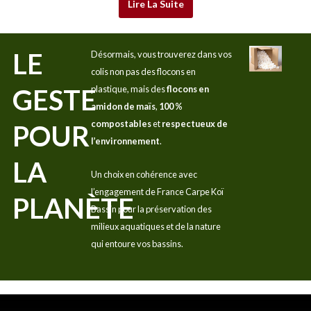
Lire La Suite
LE
Désormais, vous trouverez dans vos
colis non pas des flocons en
GESTE
plastique, mais des
flocons en
amidon de maïs
,
100 %
compostables
et
respectueux de
POUR
l’environnement
.
LA
Un choix en cohérence avec
l’engagement de France Carpe Koï
PLANÈTE
Bassin pour la préservation des
milieux aquatiques et de la nature
qui entoure vos bassins.