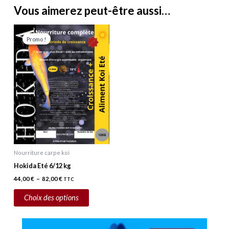
Vous aimerez peut-être aussi…
Plage
Ce
de
Promo !
Promo !
prix :
produit
44,00 €
a
à
82,00 €
plusieurs
variations.
Les
options
peuvent
être
choisies
Nourriture carpe koï
sur
Hokida Eté 6/12 kg
la
44,00
€
–
82,00
€
TTC
page
du
Choix des options
produit