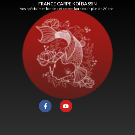
FRANCE CARPE KOÏ BASSIN
Vos spécialistes bassins et carpes koï depuis plus de 20 ans.
F
Y
a
o
c
u
e
t
b
u
o
b