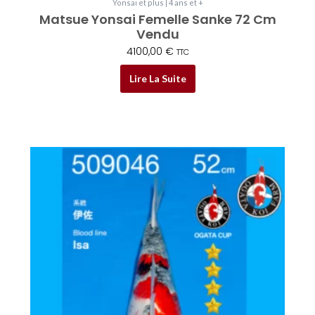
Yonsai et plus | 4 ans et +
Matsue Yonsai Femelle Sanke 72 Cm
Vendu
4100,00
€
TTC
Lire La Suite