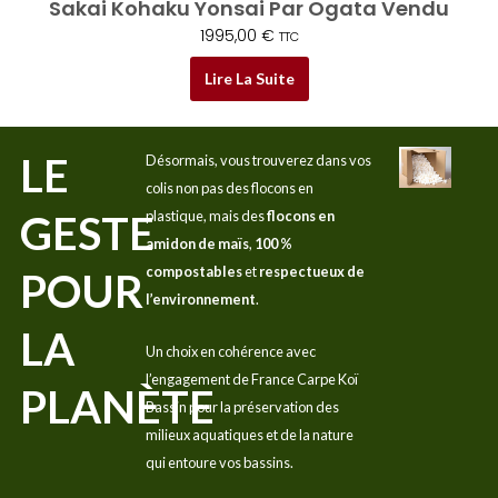
Sakai Kohaku Yonsai Par Ogata Vendu
1995,00
€
TTC
Lire La Suite
LE
Désormais, vous trouverez dans vos
colis non pas des flocons en
GESTE
plastique, mais des
flocons en
amidon de maïs
,
100 %
compostables
et
respectueux de
POUR
l’environnement
.
LA
Un choix en cohérence avec
l’engagement de France Carpe Koï
PLANÈTE
Bassin pour la préservation des
milieux aquatiques et de la nature
qui entoure vos bassins.