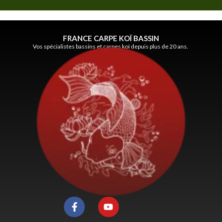
FRANCE CARPE KOÏ BASSIN
Vos spécialistes bassins et carpes koï depuis plus de 20 ans.
F
Y
a
o
c
u