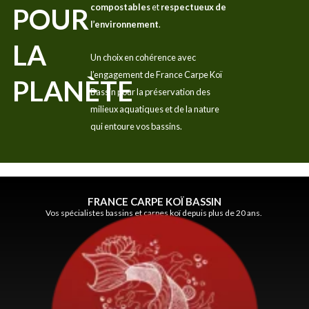
compostables
et
respectueux de
POUR
l’environnement
.
LA
Un choix en cohérence avec
l’engagement de France Carpe Koï
PLANÈTE
Bassin pour la préservation des
milieux aquatiques et de la nature
qui entoure vos bassins.
FRANCE CARPE KOÏ BASSIN
Vos spécialistes bassins et carpes koï depuis plus de 20 ans.