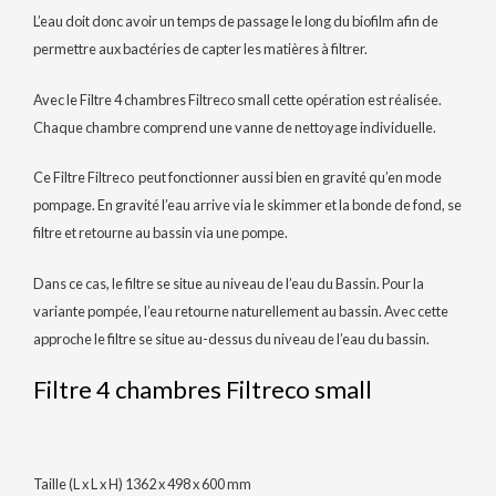
L’eau doit donc avoir un temps de passage le long du biofilm afin de
permettre aux bactéries de capter les matières à filtrer.
Avec le
Filtre 4 chambres Filtreco small cette opération est réalisée.
Chaque chambre comprend une vanne de nettoyage individuelle.
Ce Filtre Filtreco peut fonctionner aussi bien en gravité qu’en
mode
pompage. En gravité l’eau arrive via le skimmer et la bonde de fond, se
filtre et retourne au bassin via une pompe.
Dans ce cas, le filtre se situe au niveau de l’eau du Bassin. Pour la
variante pompée, l’eau retourne naturellement au bassin. Avec cette
approche le filtre se situe au-dessus du niveau de l’eau du bassin.
Filtre 4 chambres Filtreco small
Taille (L x L x H) 1362 x 498 x 600 mm