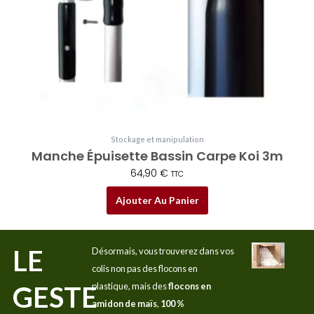
Stockage et manipulation
Manche Épuisette Bassin Carpe Koi 3m
64,90
€
TTC
Ajouter Au Panier
LE
Désormais, vous trouverez dans vos
colis non pas des flocons en
GESTE
plastique, mais des
flocons en
amidon de maïs
,
100 %