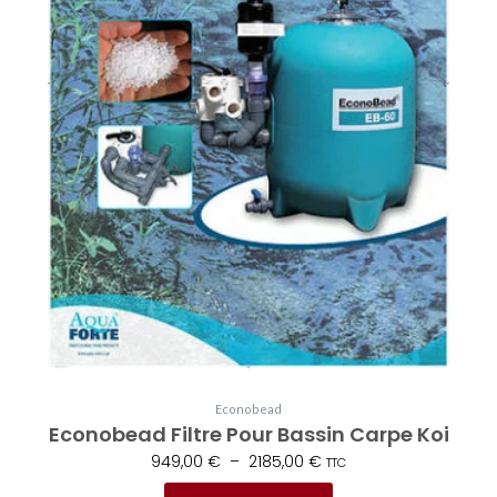
peuvent
être
choisies
sur
la
page
du
produit
Econobead
Econobead Filtre Pour Bassin Carpe Koi
949,00
€
–
2185,00
€
TTC