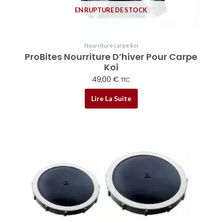
EN RUPTURE DE STOCK
Nourriture carpe koï
ProBites Nourriture D’hiver Pour Carpe
Koi
49,00
€
TTC
Lire La Suite
Plage
Ce
de
produit
prix :
a
37,80 €
plusieurs
à
variations.
48,75 €
Les