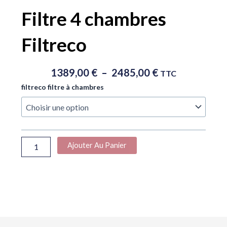
Filtre 4 chambres
Filtreco
Plage
1389,00
€
–
2485,00
€
TTC
De
quantité
filtreco filtre à chambres
Prix :
de
1389,00 €
Filtre
À
4
chambres
2485,00 €
Filtreco
Ajouter Au Panier