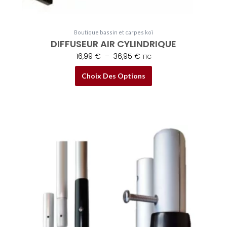
choisies
sur
Boutique bassin et carpes koï
la
DIFFUSEUR AIR CYLINDRIQUE
page
16,99
€
–
36,95
€
TTC
du
produit
Choix Des Options